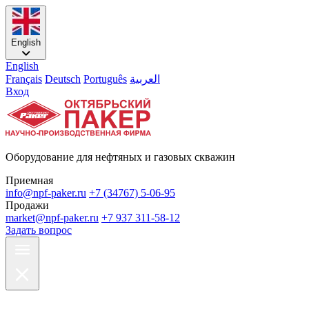
English
English
Français
Deutsch
Português
العربية
Вход
Оборудование для нефтяных и газовых скважин
Приемная
info@npf-paker.ru
+7 (34767) 5-06-95
Продажи
market@npf-paker.ru
+7 937 311-58-12
Задать вопрос