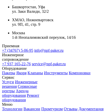
Башкортостан, Уфа
ул. Заки Валиди, 32/2
ХМАО, Нижневартовск
ул. 9П, 41, стр. 9
Москва
1-й Неопалимовский переулок, 14/16
Приемная
+7 (34767) 5-06-95
info@npf-paker.ru
Инженерное
сопровождение
+7 937 165-22-76
service@npf-paker.ru
Оборудование
Пакеры
Якоря
Клапаны
Инструменты
Компоновки
Сервис
Услуги
Инженерные
решения
Сервисные
центры
Аренда
оборудования
Ремонт
оборудования
Меню
Технологии
Вакансии
Промтуризм
Отзывы
Документация