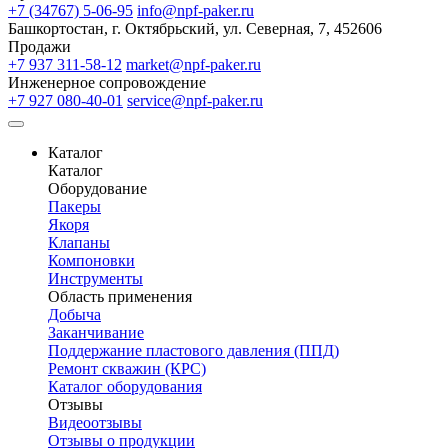
+7 (34767) 5-06-95
info@npf-paker.ru
Башкортостан, г. Октябрьский, ул. Северная, 7, 452606
Продажи
+7 937 311-58-12
market@npf-paker.ru
Инженерное сопровождение
+7 927 080-40-01
service@npf-paker.ru
Каталог
Каталог
Оборудование
Пакеры
Якоря
Клапаны
Компоновки
Инструменты
Область применения
Добыча
Заканчивание
Поддержание пластового давления (ППД)
Ремонт скважин (КРС)
Каталог оборудования
Отзывы
Видеоотзывы
Отзывы о продукции