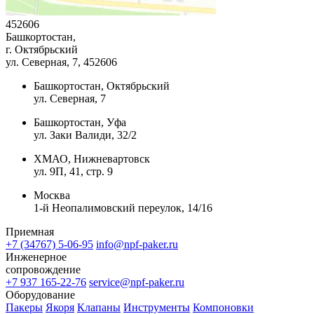
452606
Башкортостан,
г. Октябрьский
ул. Северная, 7
, 452606
Башкортостан, Октябрьский
ул. Северная, 7
Башкортостан, Уфа
ул. Заки Валиди, 32/2
ХМАО, Нижневартовск
ул. 9П, 41, стр. 9
Москва
1-й Неопалимовский переулок, 14/16
Приемная
+7 (34767) 5-06-95
info@npf-paker.ru
Инженерное
сопровождение
+7 937 165-22-76
service@npf-paker.ru
Оборудование
Пакеры
Якоря
Клапаны
Инструменты
Компоновки