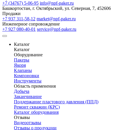
+7 (34767) 5-06-95
info@npf-paker.ru
Башкортостан, г. Октябрьский, ул. Северная, 7, 452606
Продажи
+7 937 311-58-12
market@npf-paker.ru
Инженерное сопровождение
+7 927 080-40-01
service@npf-paker.ru
Каталог
Каталог
Оборудование
Пакеры
Якоря
Клапаны
Компоновки
Инструменты
Область применения
Добыча
Заканчивание
Поддержание пластового давления (ППД)
Ремонт скважин (КРС)
Каталог оборудования
Отзывы
Видеоотзывы
Отзывы о продукции