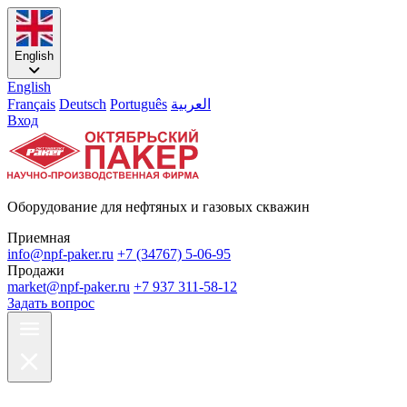
English
English
Français
Deutsch
Português
العربية
Вход
Оборудование для нефтяных и газовых скважин
Приемная
info@npf-paker.ru
+7 (34767) 5-06-95
Продажи
market@npf-paker.ru
+7 937 311-58-12
Задать вопрос