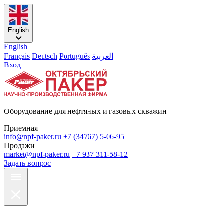
English
English
Français
Deutsch
Português
العربية
Вход
Оборудование для нефтяных и газовых скважин
Приемная
info@npf-paker.ru
+7 (34767) 5-06-95
Продажи
market@npf-paker.ru
+7 937 311-58-12
Задать вопрос