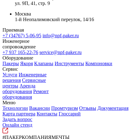
ул. 9П, 41, стр. 9
Москва
1-й Неопалимовский переулок, 14/16
Приемная
+7 (34767) 5-06-95
info@npf-paker.ru
Инженерное
сопровождение
+7 937 165-22-76
service@npf-paker.ru
Оборудование
Пакеры
Якоря
Клапаны
Инструменты
Компоновки
Сервис
Услуги
Инженерные
решения
Сервисные
центры
Аренда
оборудования
Ремонт
оборудования
Меню
Технологии
Вакансии
Промтуризм
Отзывы
Документация
Карта партнера
Контакты
Глоссарий
Задать вопрос
Онлайн стенд
#ПАКЕРКОМПАНИЯМЕЧТЫ