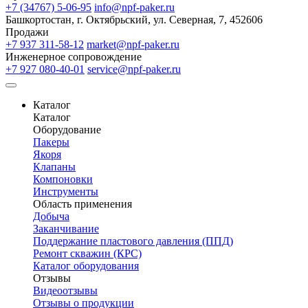
+7 (34767) 5-06-95
info@npf-paker.ru
Башкортостан, г. Октябрьский, ул. Северная, 7, 452606
Продажи
+7 937 311-58-12
market@npf-paker.ru
Инженерное сопровождение
+7 927 080-40-01
service@npf-paker.ru
Каталог
Каталог
Оборудование
Пакеры
Якоря
Клапаны
Компоновки
Инструменты
Область применения
Добыча
Заканчивание
Поддержание пластового давления (ППД)
Ремонт скважин (КРС)
Каталог оборудования
Отзывы
Видеоотзывы
Отзывы о продукции