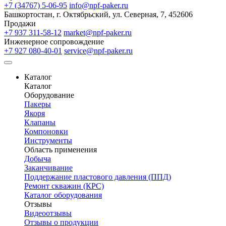
+7 (34767) 5-06-95
info@npf-paker.ru
Башкортостан, г. Октябрьский, ул. Северная, 7, 452606
Продажи
+7 937 311-58-12
market@npf-paker.ru
Инженерное сопровождение
+7 927 080-40-01
service@npf-paker.ru
Каталог
Каталог
Оборудование
Пакеры
Якоря
Клапаны
Компоновки
Инструменты
Область применения
Добыча
Заканчивание
Поддержание пластового давления (ППД)
Ремонт скважин (КРС)
Каталог оборудования
Отзывы
Видеоотзывы
Отзывы о продукции