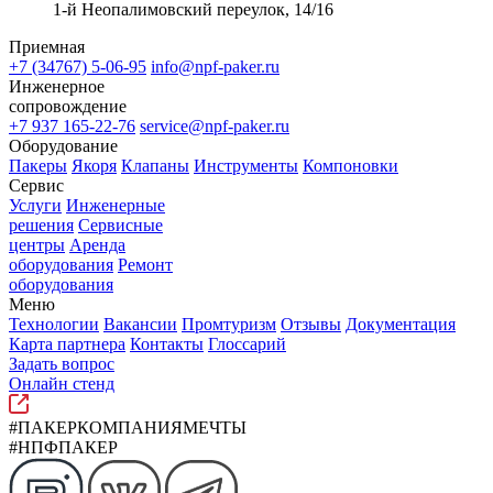
1-й Неопалимовский переулок, 14/16
Приемная
+7 (34767) 5-06-95
info@npf-paker.ru
Инженерное
сопровождение
+7 937 165-22-76
service@npf-paker.ru
Оборудование
Пакеры
Якоря
Клапаны
Инструменты
Компоновки
Сервис
Услуги
Инженерные
решения
Сервисные
центры
Аренда
оборудования
Ремонт
оборудования
Меню
Технологии
Вакансии
Промтуризм
Отзывы
Документация
Карта партнера
Контакты
Глоссарий
Задать вопрос
Онлайн стенд
#ПАКЕРКОМПАНИЯМЕЧТЫ
#НПФПАКЕР