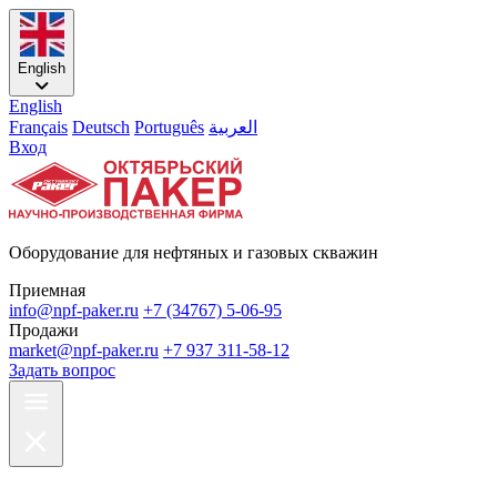
English
English
Français
Deutsch
Português
العربية
Вход
Оборудование для нефтяных и газовых скважин
Приемная
info@npf-paker.ru
+7 (34767) 5-06-95
Продажи
market@npf-paker.ru
+7 937 311-58-12
Задать вопрос