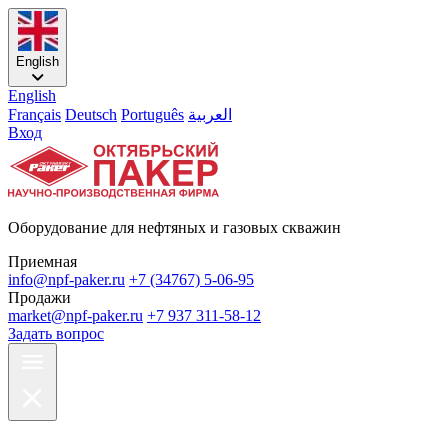
English
English
Français
Deutsch
Português
العربية
Вход
Оборудование для нефтяных и газовых скважин
Приемная
info@npf-paker.ru
+7 (34767) 5-06-95
Продажи
market@npf-paker.ru
+7 937 311-58-12
Задать вопрос