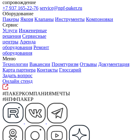
сопровождение
+7 937 165-22-76
service@npf-paker.ru
Оборудование
Пакеры
Якоря
Клапаны
Инструменты
Компоновки
Сервис
Услуги
Инженерные
решения
Сервисные
центры
Аренда
оборудования
Ремонт
оборудования
Меню
Технологии
Вакансии
Промтуризм
Отзывы
Документация
Карта партнера
Контакты
Глоссарий
Задать вопрос
Онлайн стенд
#ПАКЕРКОМПАНИЯМЕЧТЫ
#НПФПАКЕР