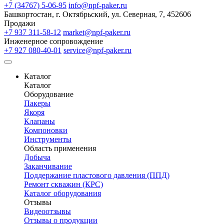
+7 (34767) 5-06-95
info@npf-paker.ru
Башкортостан, г. Октябрьский, ул. Северная, 7, 452606
Продажи
+7 937 311-58-12
market@npf-paker.ru
Инженерное сопровождение
+7 927 080-40-01
service@npf-paker.ru
Каталог
Каталог
Оборудование
Пакеры
Якоря
Клапаны
Компоновки
Инструменты
Область применения
Добыча
Заканчивание
Поддержание пластового давления (ППД)
Ремонт скважин (КРС)
Каталог оборудования
Отзывы
Видеоотзывы
Отзывы о продукции