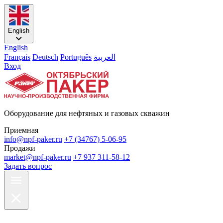
English
English
Français
Deutsch
Português
العربية
Вход
Оборудование для нефтяных и газовых скважин
Приемная
info@npf-paker.ru
+7 (34767) 5-06-95
Продажи
market@npf-paker.ru
+7 937 311-58-12
Задать вопрос