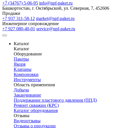
+7 (34767) 5-06-95
info@npf-paker.ru
Башкортостан, г. Октябрьский, ул. Северная, 7, 452606
Продажи
+7 937 311-58-12
market@npf-paker.ru
Инженерное сопровождение
+7 927 080-40-01
service@npf-paker.ru
Каталог
Каталог
Оборудование
Пакеры
Якоря
Клапаны
Компоновки
Инструменты
Область применения
Добыча
Заканчивание
Поддержание пластового давления (ППД)
Ремонт скважин (КРС)
Каталог оборудования
Отзывы
Видеоотзывы
Отзывы о продукции