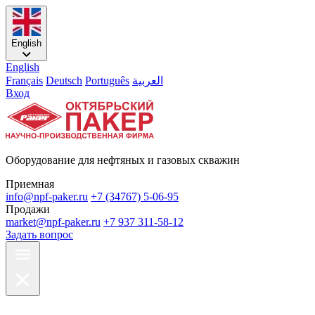
English
English
Français
Deutsch
Português
العربية
Вход
Оборудование для нефтяных и газовых скважин
Приемная
info@npf-paker.ru
+7 (34767) 5-06-95
Продажи
market@npf-paker.ru
+7 937 311-58-12
Задать вопрос