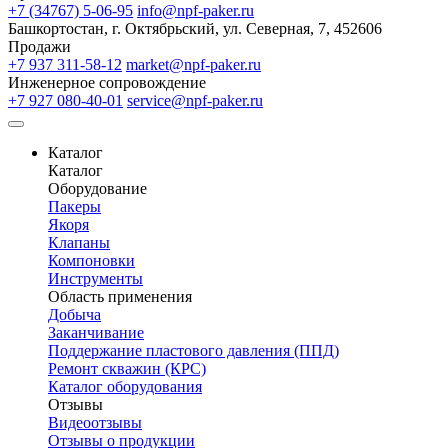
+7 (34767) 5-06-95
info@npf-paker.ru
Башкортостан, г. Октябрьский, ул. Северная, 7, 452606
Продажи
+7 937 311-58-12
market@npf-paker.ru
Инженерное сопровождение
+7 927 080-40-01
service@npf-paker.ru
Каталог
Каталог
Оборудование
Пакеры
Якоря
Клапаны
Компоновки
Инструменты
Область применения
Добыча
Заканчивание
Поддержание пластового давления (ППД)
Ремонт скважин (КРС)
Каталог оборудования
Отзывы
Видеоотзывы
Отзывы о продукции