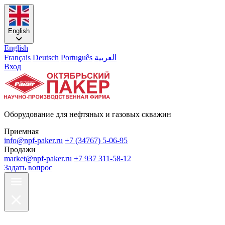
English
English
Français
Deutsch
Português
العربية
Вход
Оборудование для нефтяных и газовых скважин
Приемная
info@npf-paker.ru
+7 (34767) 5-06-95
Продажи
market@npf-paker.ru
+7 937 311-58-12
Задать вопрос