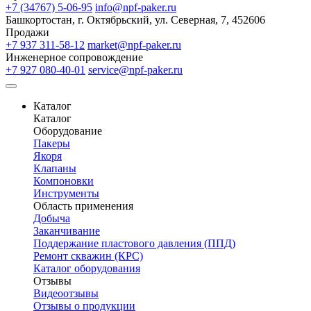
+7 (34767) 5-06-95
info@npf-paker.ru
Башкортостан, г. Октябрьский, ул. Северная, 7, 452606
Продажи
+7 937 311-58-12
market@npf-paker.ru
Инженерное сопровождение
+7 927 080-40-01
service@npf-paker.ru
Каталог
Каталог
Оборудование
Пакеры
Якоря
Клапаны
Компоновки
Инструменты
Область применения
Добыча
Заканчивание
Поддержание пластового давления (ППД)
Ремонт скважин (КРС)
Каталог оборудования
Отзывы
Видеоотзывы
Отзывы о продукции