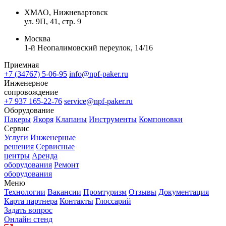
ХМАО, Нижневартовск
ул. 9П, 41, стр. 9
Москва
1-й Неопалимовский переулок, 14/16
Приемная
+7 (34767) 5-06-95
info@npf-paker.ru
Инженерное
сопровождение
+7 937 165-22-76
service@npf-paker.ru
Оборудование
Пакеры
Якоря
Клапаны
Инструменты
Компоновки
Сервис
Услуги
Инженерные
решения
Сервисные
центры
Аренда
оборудования
Ремонт
оборудования
Меню
Технологии
Вакансии
Промтуризм
Отзывы
Документация
Карта партнера
Контакты
Глоссарий
Задать вопрос
Онлайн стенд