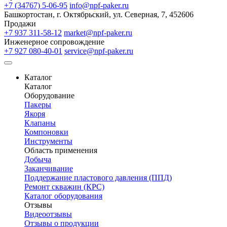
+7 (34767) 5-06-95
info@npf-paker.ru
Башкортостан, г. Октябрьский, ул. Северная, 7, 452606
Продажи
+7 937 311-58-12
market@npf-paker.ru
Инженерное сопровождение
+7 927 080-40-01
service@npf-paker.ru
Каталог
Каталог
Оборудование
Пакеры
Якоря
Клапаны
Компоновки
Инструменты
Область применения
Добыча
Заканчивание
Поддержание пластового давления (ППД)
Ремонт скважин (КРС)
Каталог оборудования
Отзывы
Видеоотзывы
Отзывы о продукции