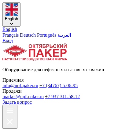
English
English
Français
Deutsch
Português
العربية
Вход
Оборудование для нефтяных и газовых скважин
Приемная
info@npf-paker.ru
+7 (34767) 5-06-95
Продажи
market@npf-paker.ru
+7 937 311-58-12
Задать вопрос