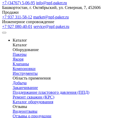
+7 (34767) 5-06-95
info@npf-paker.ru
Башкортостан, г. Октябрьский, ул. Северная, 7, 452606
Продажи
+7 937 311-58-12
market@npf-paker.ru
Инженерное сопровождение
+7 927 080-40-01
service@npf-paker.ru
Каталог
Каталог
Оборудование
Пакеры
Якоря
Клапаны
Компоновки
Инструменты
Область применения
Добыча
Заканчивание
Поддержание пластового давления (ППД)
Ремонт скважин (КРС)
Каталог оборудования
Отзывы
Видеоотзывы
Отзывы о продукции