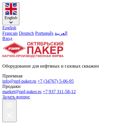
English
English
Français
Deutsch
Português
العربية
Вход
Оборудование для нефтяных и газовых скважин
Приемная
info@npf-paker.ru
+7 (34767) 5-06-95
Продажи
market@npf-paker.ru
+7 937 311-58-12
Задать вопрос