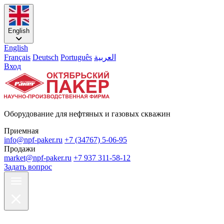
English
English
Français
Deutsch
Português
العربية
Вход
Оборудование для нефтяных и газовых скважин
Приемная
info@npf-paker.ru
+7 (34767) 5-06-95
Продажи
market@npf-paker.ru
+7 937 311-58-12
Задать вопрос