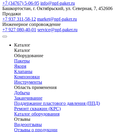
+7 (34767) 5-06-95
info@npf-paker.ru
Башкортостан, г. Октябрьский, ул. Северная, 7, 452606
Продажи
+7 937 311-58-12
market@npf-paker.ru
Инженерное сопровождение
+7 927 080-40-01
service@npf-paker.ru
Каталог
Каталог
Оборудование
Пакеры
Якоря
Клапаны
Компоновки
Инструменты
Область применения
Добыча
Заканчивание
Поддержание пластового давления (ППД)
Ремонт скважин (КРС)
Каталог оборудования
Отзывы
Видеоотзывы
Отзывы о продукции