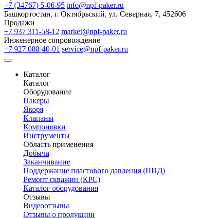
+7 (34767) 5-06-95
info@npf-paker.ru
Башкортостан, г. Октябрьский, ул. Северная, 7, 452606
Продажи
+7 937 311-58-12
market@npf-paker.ru
Инженерное сопровождение
+7 927 080-40-01
service@npf-paker.ru
Каталог
Каталог
Оборудование
Пакеры
Якоря
Клапаны
Компоновки
Инструменты
Область применения
Добыча
Заканчивание
Поддержание пластового давления (ППД)
Ремонт скважин (КРС)
Каталог оборудования
Отзывы
Видеоотзывы
Отзывы о продукции