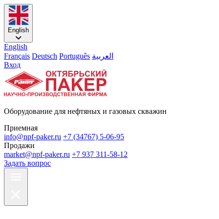
English
English
Français
Deutsch
Português
العربية
Вход
Оборудование для нефтяных и газовых скважин
Приемная
info@npf-paker.ru
+7 (34767) 5-06-95
Продажи
market@npf-paker.ru
+7 937 311-58-12
Задать вопрос