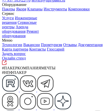
+7 937 165-22-76
service@npf-paker.ru
Оборудование
Пакеры
Якоря
Клапаны
Инструменты
Компоновки
Сервис
Услуги
Инженерные
решения
Сервисные
центры
Аренда
оборудования
Ремонт
оборудования
Меню
Технологии
Вакансии
Промтуризм
Отзывы
Документация
Карта партнера
Контакты
Глоссарий
Задать вопрос
Онлайн стенд
#ПАКЕРКОМПАНИЯМЕЧТЫ
#НПФПАКЕР