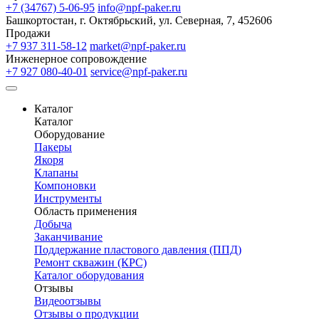
+7 (34767) 5-06-95
info@npf-paker.ru
Башкортостан, г. Октябрьский, ул. Северная, 7, 452606
Продажи
+7 937 311-58-12
market@npf-paker.ru
Инженерное сопровождение
+7 927 080-40-01
service@npf-paker.ru
Каталог
Каталог
Оборудование
Пакеры
Якоря
Клапаны
Компоновки
Инструменты
Область применения
Добыча
Заканчивание
Поддержание пластового давления (ППД)
Ремонт скважин (КРС)
Каталог оборудования
Отзывы
Видеоотзывы
Отзывы о продукции