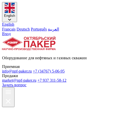
English
English
Français
Deutsch
Português
العربية
Вход
Оборудование для нефтяных и газовых скважин
Приемная
info@npf-paker.ru
+7 (34767) 5-06-95
Продажи
market@npf-paker.ru
+7 937 311-58-12
Задать вопрос