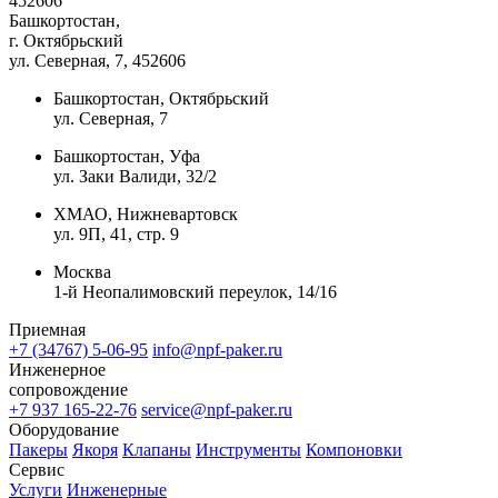
452606
Башкортостан,
г. Октябрьский
ул. Северная, 7
, 452606
Башкортостан, Октябрьский
ул. Северная, 7
Башкортостан, Уфа
ул. Заки Валиди, 32/2
ХМАО, Нижневартовск
ул. 9П, 41, стр. 9
Москва
1-й Неопалимовский переулок, 14/16
Приемная
+7 (34767) 5-06-95
info@npf-paker.ru
Инженерное
сопровождение
+7 937 165-22-76
service@npf-paker.ru
Оборудование
Пакеры
Якоря
Клапаны
Инструменты
Компоновки
Сервис
Услуги
Инженерные