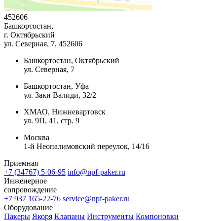
452606
Башкортостан,
г. Октябрьский
ул. Северная, 7
, 452606
Башкортостан, Октябрьский
ул. Северная, 7
Башкортостан, Уфа
ул. Заки Валиди, 32/2
ХМАО, Нижневартовск
ул. 9П, 41, стр. 9
Москва
1-й Неопалимовский переулок, 14/16
Приемная
+7 (34767) 5-06-95
info@npf-paker.ru
Инженерное
сопровождение
+7 937 165-22-76
service@npf-paker.ru
Оборудование
Пакеры
Якоря
Клапаны
Инструменты
Компоновки