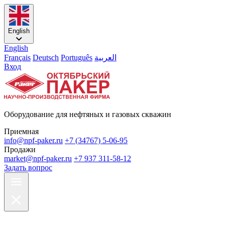
English
English
Français
Deutsch
Português
العربية
Вход
Оборудование для нефтяных и газовых скважин
Приемная
info@npf-paker.ru
+7 (34767) 5-06-95
Продажи
market@npf-paker.ru
+7 937 311-58-12
Задать вопрос