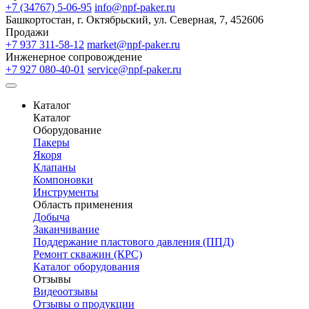
+7 (34767) 5-06-95
info@npf-paker.ru
Башкортостан, г. Октябрьский, ул. Северная, 7, 452606
Продажи
+7 937 311-58-12
market@npf-paker.ru
Инженерное сопровождение
+7 927 080-40-01
service@npf-paker.ru
Каталог
Каталог
Оборудование
Пакеры
Якоря
Клапаны
Компоновки
Инструменты
Область применения
Добыча
Заканчивание
Поддержание пластового давления (ППД)
Ремонт скважин (КРС)
Каталог оборудования
Отзывы
Видеоотзывы
Отзывы о продукции