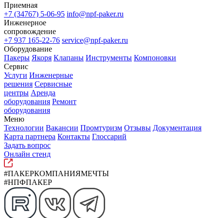
Приемная
+7 (34767) 5-06-95
info@npf-paker.ru
Инженерное
сопровождение
+7 937 165-22-76
service@npf-paker.ru
Оборудование
Пакеры
Якоря
Клапаны
Инструменты
Компоновки
Сервис
Услуги
Инженерные
решения
Сервисные
центры
Аренда
оборудования
Ремонт
оборудования
Меню
Технологии
Вакансии
Промтуризм
Отзывы
Документация
Карта партнера
Контакты
Глоссарий
Задать вопрос
Онлайн стенд
#ПАКЕРКОМПАНИЯМЕЧТЫ
#НПФПАКЕР