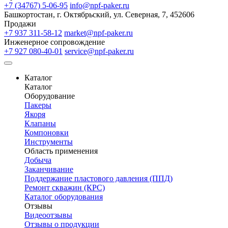
+7 (34767) 5-06-95
info@npf-paker.ru
Башкортостан, г. Октябрьский, ул. Северная, 7, 452606
Продажи
+7 937 311-58-12
market@npf-paker.ru
Инженерное сопровождение
+7 927 080-40-01
service@npf-paker.ru
Каталог
Каталог
Оборудование
Пакеры
Якоря
Клапаны
Компоновки
Инструменты
Область применения
Добыча
Заканчивание
Поддержание пластового давления (ППД)
Ремонт скважин (КРС)
Каталог оборудования
Отзывы
Видеоотзывы
Отзывы о продукции