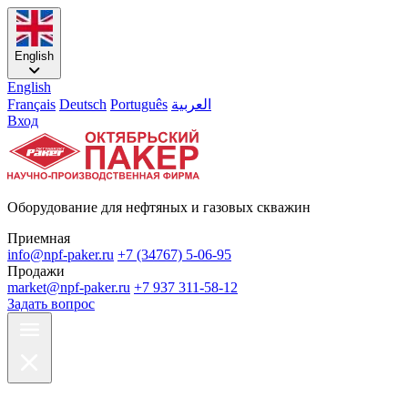
English
English
Français
Deutsch
Português
العربية
Вход
Оборудование для нефтяных и газовых скважин
Приемная
info@npf-paker.ru
+7 (34767) 5-06-95
Продажи
market@npf-paker.ru
+7 937 311-58-12
Задать вопрос