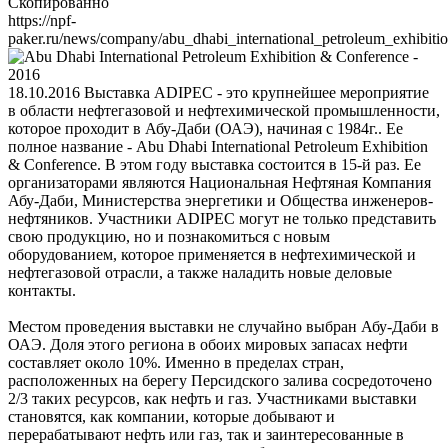
Скопированно
https://npf-
paker.ru/news/company/abu_dhabi_international_petroleum_exhibiti
18.10.2016
Выставка ADIPEC - это крупнейшее мероприятие
в области нефтегазовой и нефтехимической промышленности,
которое проходит в Абу-Даби (ОАЭ), начиная с 1984г.. Ее
полное название - Abu Dhabi International Petroleum Exhibition
& Conference. В этом году выставка состоится в 15-й раз. Ее
организаторами являются Национальная Нефтяная Компания
Абу-Даби, Министерства энергетики и Общества инженеров-
нефтяников. Участники ADIPEC могут не только представить
свою продукцию, но и познакомиться с новым
оборудованием, которое применяется в нефтехимической и
нефтегазовой отрасли, а также наладить новые деловые
контакты.
Местом проведения выставки не случайно выбран Абу-Даби в
ОАЭ. Доля этого региона в обоих мировых запасах нефти
составляет около 10%. Именно в пределах стран,
расположенных на берегу Персидского залива сосредоточено
2/3 таких ресурсов, как нефть и газ. Участниками выставки
становятся, как компании, которые добывают и
перерабатывают нефть или газ, так и заинтересованные в