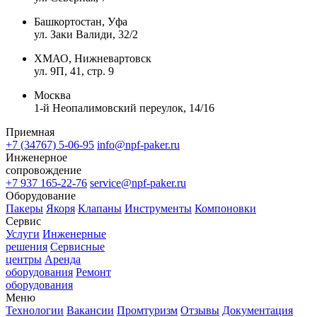
Башкортостан, Уфа
ул. Заки Валиди, 32/2
ХМАО, Нижневартовск
ул. 9П, 41, стр. 9
Москва
1-й Неопалимовский переулок, 14/16
Приемная
+7 (34767) 5-06-95
info@npf-paker.ru
Инженерное
сопровождение
+7 937 165-22-76
service@npf-paker.ru
Оборудование
Пакеры
Якоря
Клапаны
Инструменты
Компоновки
Сервис
Услуги
Инженерные
решения
Сервисные
центры
Аренда
оборудования
Ремонт
оборудования
Меню
Технологии
Вакансии
Промтуризм
Отзывы
Документация