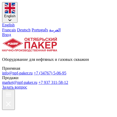
English
English
Français
Deutsch
Português
العربية
Вход
Оборудование для нефтяных и газовых скважин
Приемная
info@npf-paker.ru
+7 (34767) 5-06-95
Продажи
market@npf-paker.ru
+7 937 311-58-12
Задать вопрос