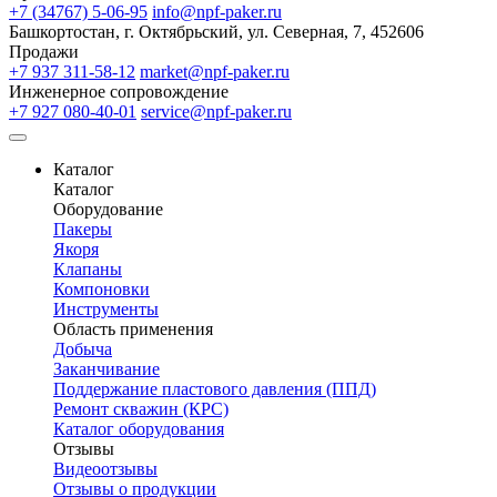
+7 (34767) 5-06-95
info@npf-paker.ru
Башкортостан, г. Октябрьский, ул. Северная, 7, 452606
Продажи
+7 937 311-58-12
market@npf-paker.ru
Инженерное сопровождение
+7 927 080-40-01
service@npf-paker.ru
Каталог
Каталог
Оборудование
Пакеры
Якоря
Клапаны
Компоновки
Инструменты
Область применения
Добыча
Заканчивание
Поддержание пластового давления (ППД)
Ремонт скважин (КРС)
Каталог оборудования
Отзывы
Видеоотзывы
Отзывы о продукции