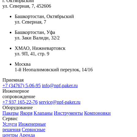
г. Октябрьский
ул. Северная, 7
, 452606
Башкортостан, Октябрьский
ул. Северная, 7
Башкортостан, Уфа
ул. Заки Валиди, 32/2
ХМАО, Нижневартовск
ул. 9П, 41, стр. 9
Москва
1-й Неопалимовский переулок, 14/16
Приемная
+7 (34767) 5-06-95
info@npf-paker.ru
Инженерное
сопровождение
+7 937 165-22-76
service@npf-paker.ru
Оборудование
Пакеры
Якоря
Клапаны
Инструменты
Компоновки
Сервис
Услуги
Инженерные
решения
Сервисные
центры
Аренда