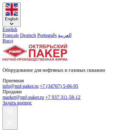
English
English
Français
Deutsch
Português
العربية
Вход
Оборудование для нефтяных и газовых скважин
Приемная
info@npf-paker.ru
+7 (34767) 5-06-95
Продажи
market@npf-paker.ru
+7 937 311-58-12
Задать вопрос