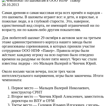
28.10.2013
Самая древняя и самая массовая игра всех времён и народов -
это шахматы. В шахматы играют все: и дети, и взрослые, и
пожилые люди, и в глубокой старости. Это, наверное,
единственный вид спорта, не имеющий ограничений ни по
возрасту, ни по каким-либо другим показателям.
Для любителей шахмат 29 октября в актовом зале на третьем
этаже административного корпуса нашего завода были
организованы соревнования, в которых приняли участие
сотрудники ООО НПФ «Пакер». Правила игры были
жёсткие: каждому игроку на всю партию было отведено
времени на раздумье не более пяти минут. Через час стали
известны лидеры - это Мальцев Валерий и Чинчик Юрий.
Около восьми часов вечера, после трех часов
интеллектуального напряжения, игры были закончены. Итоги
чемпионата:
Первое место — Мальцев Валерий Николаевич,
конструктор СРНТ
Второе место — Чинчик Юрий Алексеевич, заместитель
директора по ВПУ и ОУМ
Третье место — Галимов Ильмир Илгизович, слесарь-