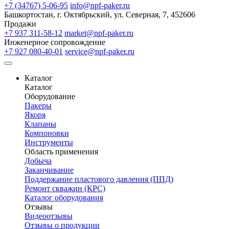
+7 (34767) 5-06-95
info@npf-paker.ru
Башкортостан, г. Октябрьский, ул. Северная, 7, 452606
Продажи
+7 937 311-58-12
market@npf-paker.ru
Инженерное сопровождение
+7 927 080-40-01
service@npf-paker.ru
Каталог
Каталог
Оборудование
Пакеры
Якоря
Клапаны
Компоновки
Инструменты
Область применения
Добыча
Заканчивание
Поддержание пластового давления (ППД)
Ремонт скважин (КРС)
Каталог оборудования
Отзывы
Видеоотзывы
Отзывы о продукции