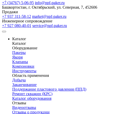
+7 (34767) 5-06-95
info@npf-paker.ru
Башкортостан, г. Октябрьский, ул. Северная, 7, 452606
Продажи
+7 937 311-58-12
market@npf-paker.ru
Инженерное сопровождение
+7 927 080-40-01
service@npf-paker.ru
Каталог
Каталог
Оборудование
Пакеры
Якоря
Клапаны
Компоновки
Инструменты
Область применения
Добыча
Заканчивание
Поддержание пластового давления (ППД)
Ремонт скважин (КРС)
Каталог оборудования
Отзывы
Видеоотзывы
Отзывы о продукции