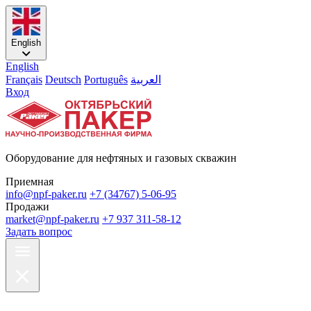
English
English
Français
Deutsch
Português
العربية
Вход
Оборудование для нефтяных и газовых скважин
Приемная
info@npf-paker.ru
+7 (34767) 5-06-95
Продажи
market@npf-paker.ru
+7 937 311-58-12
Задать вопрос