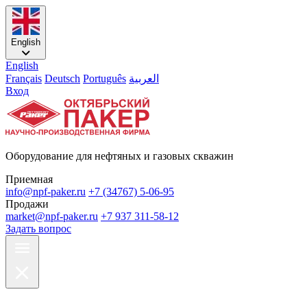
English
English
Français
Deutsch
Português
العربية
Вход
Оборудование для нефтяных и газовых скважин
Приемная
info@npf-paker.ru
+7 (34767) 5-06-95
Продажи
market@npf-paker.ru
+7 937 311-58-12
Задать вопрос