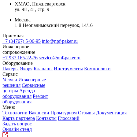
ХМАО, Нижневартовск
ул. 9П, 41, стр. 9
Москва
1-й Неопалимовский переулок, 14/16
Приемная
+7 (34767) 5-06-95
info@npf-paker.ru
Инженерное
сопровождение
+7 937 165-22-76
service@npf-paker.ru
Оборудование
Пакеры
Якоря
Клапаны
Инструменты
Компоновки
Сервис
Услуги
Инженерные
решения
Сервисные
центры
Аренда
оборудования
Ремонт
оборудования
Меню
Технологии
Вакансии
Промтуризм
Отзывы
Документация
Карта партнера
Контакты
Глоссарий
Задать вопрос
Онлайн стенд