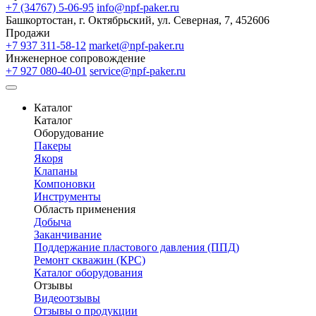
+7 (34767) 5-06-95
info@npf-paker.ru
Башкортостан, г. Октябрьский, ул. Северная, 7, 452606
Продажи
+7 937 311-58-12
market@npf-paker.ru
Инженерное сопровождение
+7 927 080-40-01
service@npf-paker.ru
Каталог
Каталог
Оборудование
Пакеры
Якоря
Клапаны
Компоновки
Инструменты
Область применения
Добыча
Заканчивание
Поддержание пластового давления (ППД)
Ремонт скважин (КРС)
Каталог оборудования
Отзывы
Видеоотзывы
Отзывы о продукции