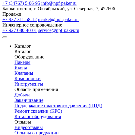
+7 (34767) 5-06-95
info@npf-paker.ru
Башкортостан, г. Октябрьский, ул. Северная, 7, 452606
Продажи
+7 937 311-58-12
market@npf-paker.ru
Инженерное сопровождение
+7 927 080-40-01
service@npf-paker.ru
Каталог
Каталог
Оборудование
Пакеры
Якоря
Клапаны
Компоновки
Инструменты
Область применения
Добыча
Заканчивание
Поддержание пластового давления (ППД)
Ремонт скважин (КРС)
Каталог оборудования
Отзывы
Видеоотзывы
Отзывы о продукции