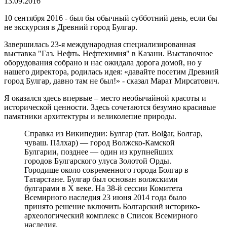
13.09.2016
10 сентября 2016 - был бы обычный субботний день, если бы
не экскурсия в Древний город Булгар.
Завершилась 23-я международная специализированная
выставка "Газ. Нефть. Нефтехимия" в Казани. Выставочное
оборудования собрано и нас ожидала дорога домой, но у
нашего директора, родилась идея: «давайте посетим Древний
город Булгар, давно там не был!» - сказал Марат Мирсатович.
Я оказался здесь впервые – место необычайной красоты и
исторической ценности. Здесь сочетаются безумно красивые
памятники архитектуры и великолепие природы.
Справка из Википедии: Булгар (тат. Bolğar, Болгар,
чуваш. Пăлхар) — город Волжско-Камской
Булгарии, позднее — один из крупнейших
городов Булгарского улуса Золотой Орды.
Городище около современного города Болгар в
Татарстане. Булгар был основан волжскими
булгарами в X веке. На 38-й сессии Комитета
Всемирного наследия 23 июня 2014 года было
принято решение включить Болгарский историко-
археологический комплекс в Список Всемирного
наследия.