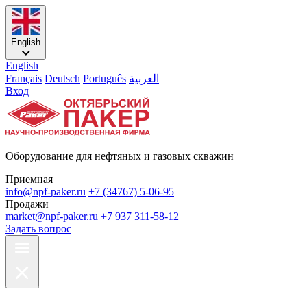
English
English
Français
Deutsch
Português
العربية
Вход
Оборудование для нефтяных и газовых скважин
Приемная
info@npf-paker.ru
+7 (34767) 5-06-95
Продажи
market@npf-paker.ru
+7 937 311-58-12
Задать вопрос