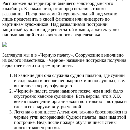
Расположен на территории бывшего золотоордынского
кладбища. К сожалению, от дворца остались только
развалины. Предполагаемый первоначальный вид можно
лишь представить в своей фантазии или лицезреть по
картинкам художников. Над развалинами построили
защитный купол в виде решетчатой крыши, архитектурно
напоминающий стиль восточного средневековья.
Заглянули мы и в «Черную палату». Сооружение выполнено
из белого известняка. «Черное» название постройка получила
вероятнее всего по трем причинам:
В ханские дни она служила судной палатой, где судили
и содержали в неволе непокорных и непослушных, т. е.
выполняла черную функцию.
«Черной» палата стала намного позже, чем в ней было
обустроено ханское судилище. Есть версия, что в XIX
веке в помещении организовали коптильню – вот дым и
сделал ее снаружи внутри черной.
Легенда о принцессе Алтынчэч, заживо бросившейся на
черные угли догорающей Судной палаты, дала имя этой
постройке. Ведь после пожара обуглившиеся стены
долго стояли черными.