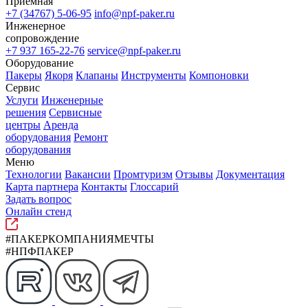
Приемная
+7 (34767) 5-06-95
info@npf-paker.ru
Инженерное
сопровождение
+7 937 165-22-76
service@npf-paker.ru
Оборудование
Пакеры
Якоря
Клапаны
Инструменты
Компоновки
Сервис
Услуги
Инженерные
решения
Сервисные
центры
Аренда
оборудования
Ремонт
оборудования
Меню
Технологии
Вакансии
Промтуризм
Отзывы
Документация
Карта партнера
Контакты
Глоссарий
Задать вопрос
Онлайн стенд
#ПАКЕРКОМПАНИЯМЕЧТЫ
#НПФПАКЕР