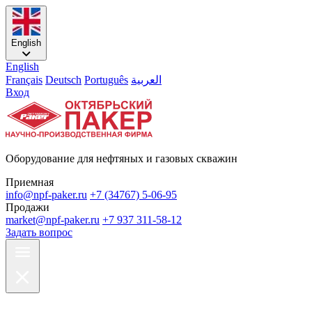
English
English
Français
Deutsch
Português
العربية
Вход
Оборудование для нефтяных и газовых скважин
Приемная
info@npf-paker.ru
+7 (34767) 5-06-95
Продажи
market@npf-paker.ru
+7 937 311-58-12
Задать вопрос