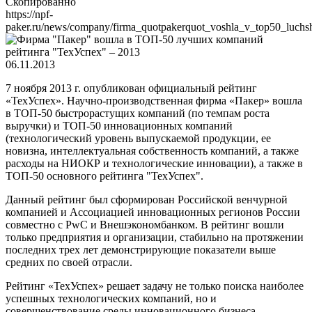
Скопированно
https://npf-
paker.ru/news/company/firma_quotpakerquot_voshla_v_top50_luch
06.11.2013
7 ноября 2013 г. опубликован официальный рейтинг
«ТехУспех». Научно-производственная фирма «Пакер» вошла
в ТОП-50 быстрорастущих компаний (по темпам роста
выручки) и ТОП-50 инновационных компаний
(технологический уровень выпускаемой продукции, ее
новизна, интеллектуальная собственность компаний, а также
расходы на НИОКР и технологические инновации), а также в
ТОП-50 основного рейтинга "ТехУспех".
Данный рейтинг был сформирован Российской венчурной
компанией и Ассоциацией инновационных регионов России
совместно с PwC и Внешэкономбанком. В рейтинг вошли
только предприятия и организации, стабильно на протяжении
последних трех лет демонстрирующие показатели выше
средних по своей отрасли.
Рейтинг «ТехУспех» решает задачу не только поиска наиболее
успешных технологических компаний, но и
совершенствование среды инновационного бизнеса –