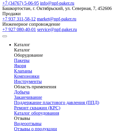
+7 (34767) 5-06-95
info@npf-paker.ru
Башкортостан, г. Октябрьский, ул. Северная, 7, 452606
Продажи
+7 937 311-58-12
market@npf-paker.ru
Инженерное сопровождение
+7 927 080-40-01
service@npf-paker.ru
Каталог
Каталог
Оборудование
Пакеры
Якоря
Клапаны
Компоновки
Инструменты
Область применения
Добыча
Заканчивание
Поддержание пластового давления (ППД)
Ремонт скважин (КРС)
Каталог оборудования
Отзывы
Видеоотзывы
Отзывы о продукции