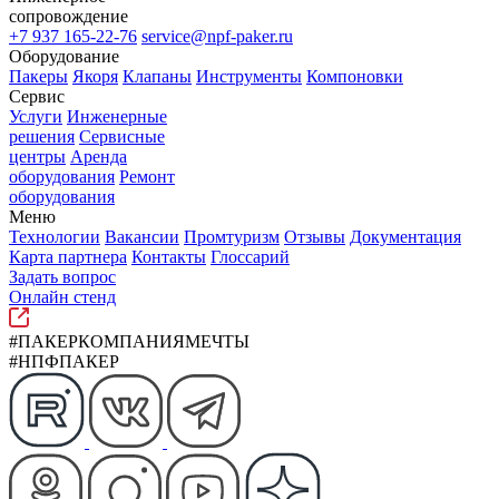
сопровождение
+7 937 165-22-76
service@npf-paker.ru
Оборудование
Пакеры
Якоря
Клапаны
Инструменты
Компоновки
Сервис
Услуги
Инженерные
решения
Сервисные
центры
Аренда
оборудования
Ремонт
оборудования
Меню
Технологии
Вакансии
Промтуризм
Отзывы
Документация
Карта партнера
Контакты
Глоссарий
Задать вопрос
Онлайн стенд
#ПАКЕРКОМПАНИЯМЕЧТЫ
#НПФПАКЕР