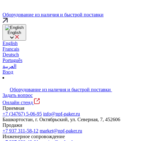
Оборудование из наличия и быстрой поставки
English
English
Français
Deutsch
Português
العربية
Вход
Оборудование из наличия и быстрой поставки
Задать вопрос
Онлайн стенд
Приемная
+7 (34767) 5-06-95
info@npf-paker.ru
Башкортостан, г. Октябрьский, ул. Северная, 7, 452606
Продажи
+7 937 311-58-12
market@npf-paker.ru
Инженерное сопровождение