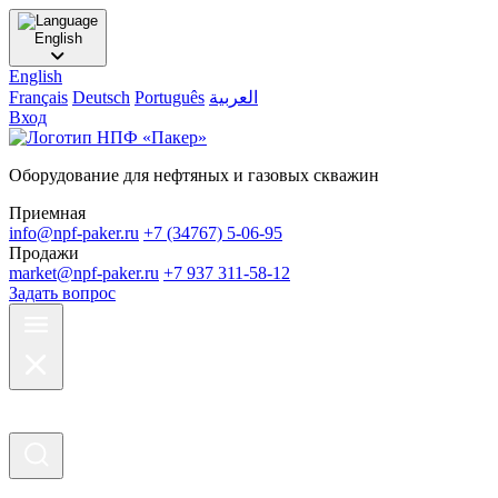
English
English
Français
Deutsch
Português
العربية
Вход
Оборудование для нефтяных и газовых скважин
Приемная
info@npf-paker.ru
+7 (34767) 5-06-95
Продажи
market@npf-paker.ru
+7 937 311-58-12
Задать вопрос