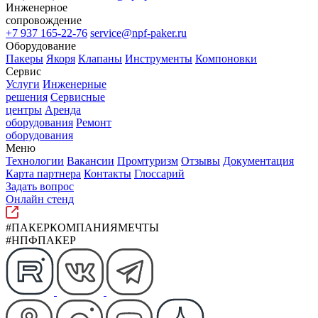
Инженерное
сопровождение
+7 937 165-22-76
service@npf-paker.ru
Оборудование
Пакеры
Якоря
Клапаны
Инструменты
Компоновки
Сервис
Услуги
Инженерные
решения
Сервисные
центры
Аренда
оборудования
Ремонт
оборудования
Меню
Технологии
Вакансии
Промтуризм
Отзывы
Документация
Карта партнера
Контакты
Глоссарий
Задать вопрос
Онлайн стенд
#ПАКЕРКОМПАНИЯМЕЧТЫ
#НПФПАКЕР