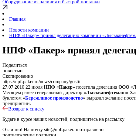
Оборудование из наличия и быстрой поставки
Главная
Новости компании
НПФ «Пакер» принял делегацию компании «Лысьванефтема
НПФ «Пакер» принял делега
Поделиться
новостью
Скопированно
https://npf-paker.ru/news/company/gosti/
27.07.2010
22 июля
НПФ «Пакер»
посетила делегация
ООО «Л
Месяцем ранее генеральный директор
«Лысьванефтемаш» Хар
буклетом «
Бережливое производство
» выразил желание посет
предприятии.
Возврат к списку
Будьте в курсе наших новостей, подпишитесь на рассылку
Отлично!
На почту
site@npf-paker.ru
отправлено
подтверждение подписки