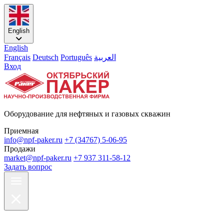
English
English
Français
Deutsch
Português
العربية
Вход
Оборудование для нефтяных и газовых скважин
Приемная
info@npf-paker.ru
+7 (34767) 5-06-95
Продажи
market@npf-paker.ru
+7 937 311-58-12
Задать вопрос