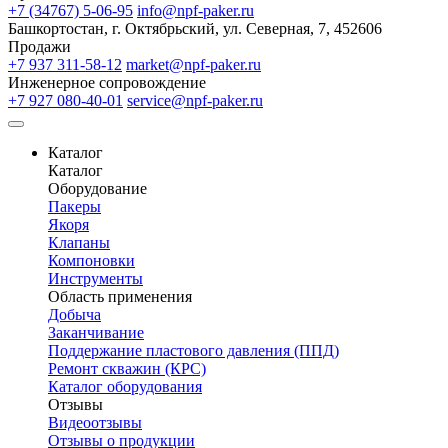
+7 (34767) 5-06-95
info@npf-paker.ru
Башкортостан, г. Октябрьский, ул. Северная, 7, 452606
Продажи
+7 937 311-58-12
market@npf-paker.ru
Инженерное сопровождение
+7 927 080-40-01
service@npf-paker.ru
Каталог
Каталог
Оборудование
Пакеры
Якоря
Клапаны
Компоновки
Инструменты
Область применения
Добыча
Заканчивание
Поддержание пластового давления (ППД)
Ремонт скважин (КРС)
Каталог оборудования
Отзывы
Видеоотзывы
Отзывы о продукции