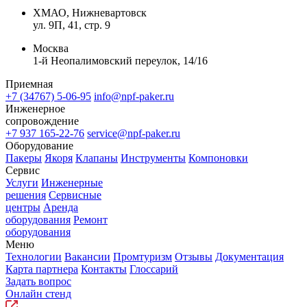
ХМАО, Нижневартовск
ул. 9П, 41, стр. 9
Москва
1-й Неопалимовский переулок, 14/16
Приемная
+7 (34767) 5-06-95
info@npf-paker.ru
Инженерное
сопровождение
+7 937 165-22-76
service@npf-paker.ru
Оборудование
Пакеры
Якоря
Клапаны
Инструменты
Компоновки
Сервис
Услуги
Инженерные
решения
Сервисные
центры
Аренда
оборудования
Ремонт
оборудования
Меню
Технологии
Вакансии
Промтуризм
Отзывы
Документация
Карта партнера
Контакты
Глоссарий
Задать вопрос
Онлайн стенд