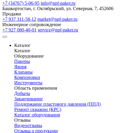
+7 (34767) 5-06-95
info@npf-paker.ru
Башкортостан, г. Октябрьский, ул. Северная, 7, 452606
Продажи
+7 937 311-58-12
market@npf-paker.ru
Инженерное сопровождение
+7 927 080-40-01
service@npf-paker.ru
Каталог
Каталог
Оборудование
Пакеры
Якоря
Клапаны
Компоновки
Инструменты
Область применения
Добыча
Заканчивание
Поддержание пластового давления (ППД)
Ремонт скважин (КРС)
Каталог оборудования
Отзывы
Видеоотзывы
Отзывы о продукции