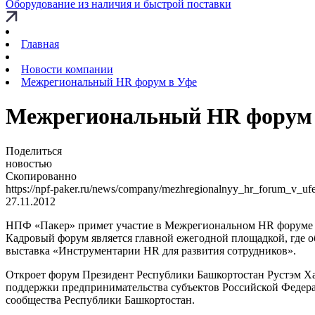
Оборудование из наличия и быстрой поставки
Главная
Новости компании
Межрегиональный HR форум в Уфе
Межрегиональный HR форум 
Поделиться
новостью
Скопированно
https://npf-paker.ru/news/company/mezhregionalnyy_hr_forum_v_ufe
27.11.2012
НПФ «Пакер» примет участие в Межрегиональном HR форуме «Ра
Кадровый форум является главной ежегодной площадкой, где о
выставка «Инструментарии HR для развития сотрудников».
Откроет форум Президент Республики Башкортостан Рустэм Ха
поддержки предпринимательства субъектов Российской Федерац
сообщества Республики Башкортостан.