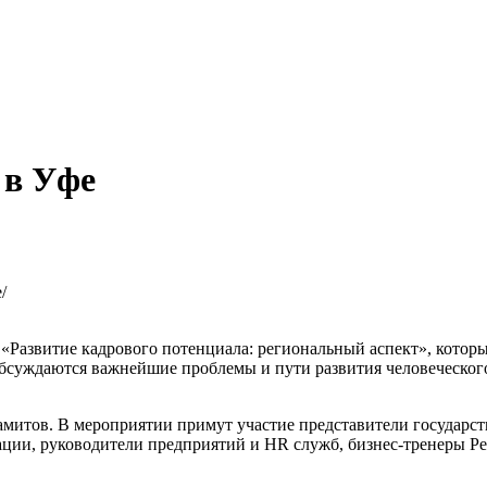
в Уфе
/
звитие кадрового потенциала: региональный аспект», который с
бсуждаются важнейшие проблемы и пути развития человеческого
митов. В мероприятии примут участие представители государс
ии, руководители предприятий и HR служб, бизнес-тренеры Рес