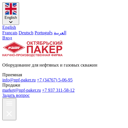
English
English
Français
Deutsch
Português
العربية
Вход
Оборудование для нефтяных и газовых скважин
Приемная
info@npf-paker.ru
+7 (34767) 5-06-95
Продажи
market@npf-paker.ru
+7 937 311-58-12
Задать вопрос