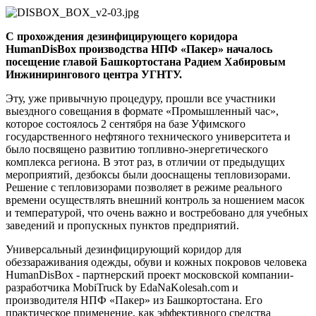
С прохождения дезинфицирующего коридора
HumanDisBox производства НПФ «Пакер» началось
посещение главой Башкортостана Радием Хабировым
Инжинирингового центра УГНТУ.
Эту, уже привычную процедуру, прошли все участники
выездного совещания в формате «Промышленный час»,
которое состоялось 2 сентября на базе Уфимского
государственного нефтяного технического университета и
было посвящено развитию топливно-энергетического
комплекса региона. В этот раз, в отличии от предыдущих
мероприятий, дезбоксы были дооснащены тепловизорами.
Решение с тепловизорами позволяет в режиме реального
времени осуществлять внешний контроль за ношением масок
и температурой, что очень важно и востребовано для учебных
заведений и пропускных пунктов предприятий.
Универсальный дезинфицирующий коридор для
обеззараживания одежды, обуви и кожных покровов человека
HumanDisBox - партнерский проект московской компании-
разработчика MobiTruck by EdaNaKolesah.com и
производителя НПФ «Пакер» из Башкортостана. Его
практическое применение, как эффективного средства