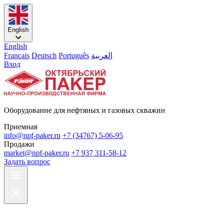
English
English
Français
Deutsch
Português
العربية
Вход
Оборудование для нефтяных и газовых скважин
Приемная
info@npf-paker.ru
+7 (34767) 5-06-95
Продажи
market@npf-paker.ru
+7 937 311-58-12
Задать вопрос