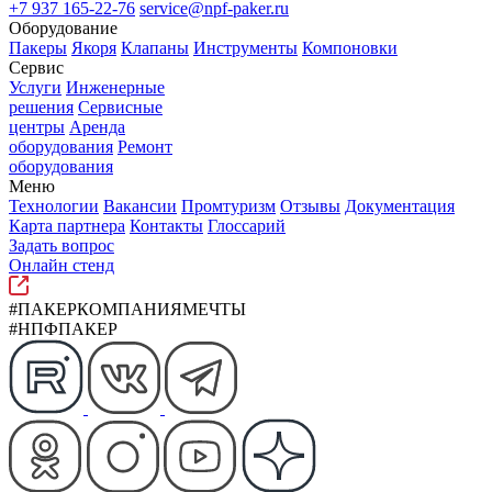
+7 937 165-22-76
service@npf-paker.ru
Оборудование
Пакеры
Якоря
Клапаны
Инструменты
Компоновки
Сервис
Услуги
Инженерные
решения
Сервисные
центры
Аренда
оборудования
Ремонт
оборудования
Меню
Технологии
Вакансии
Промтуризм
Отзывы
Документация
Карта партнера
Контакты
Глоссарий
Задать вопрос
Онлайн стенд
#ПАКЕРКОМПАНИЯМЕЧТЫ
#НПФПАКЕР