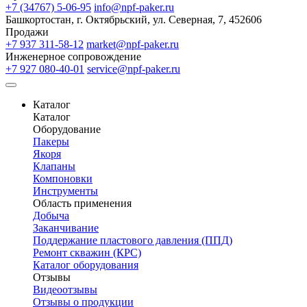
+7 (34767) 5-06-95
info@npf-paker.ru
Башкортостан, г. Октябрьский, ул. Северная, 7, 452606
Продажи
+7 937 311-58-12
market@npf-paker.ru
Инженерное сопровождение
+7 927 080-40-01
service@npf-paker.ru
Каталог
Каталог
Оборудование
Пакеры
Якоря
Клапаны
Компоновки
Инструменты
Область применения
Добыча
Заканчивание
Поддержание пластового давления (ППД)
Ремонт скважин (КРС)
Каталог оборудования
Отзывы
Видеоотзывы
Отзывы о продукции