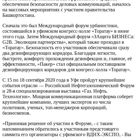
обеспечения безопасности деловых коммуникаций, началось
на массовых мероприятиях с участием правительства
Башкортостана.
Сначала это был Международный форум урбанистики,
состоявшийся в уфимском конгресс-холле «Торатау» в июне
этого года. Затем Международный форум «ЗАщита БИЗНЕСа:
G2B. Эволюция партнерства», который также проходил в
«Торатау». Безопасность его участников обеспечивали сразу
два дезинфицирующих коридора. Благодаря легкости,
быстроте, комфорту прохождения дезинфекции и, главное, её
эффективности, «Пакер» стал официальным поставщиком
дезинфицирующих коридоров для конгресс-холла «Торатау».
С 15 по 18 сентября 2020 года в Уфе пройдут крупнейшие
события отрасли — Российский Нефтегазохимический Форум
и 28-я специализированная выставка «Газ. Нефть.
Технологии». Мощная коммуникационная платформа соберет
крупнейшие компании, лучших экспертов из числа
политиков, ученых, топ-менеджеров корпораций,
бизнесменов.
«Принимая решение об участии в Форуме, - с таким
напоминанием обратились к участникам предстоящего
саммита его организаторы с уфимского ВДНХ-ЭКСПО, - Вы