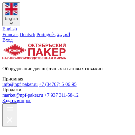
English
English
Français
Deutsch
Português
العربية
Вход
Оборудование для нефтяных и газовых скважин
Приемная
info@npf-paker.ru
+7 (34767) 5-06-95
Продажи
market@npf-paker.ru
+7 937 311-58-12
Задать вопрос