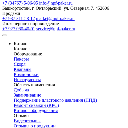
+7 (34767) 5-06-95
info@npf-paker.ru
Башкортостан, г. Октябрьский, ул. Северная, 7, 452606
Продажи
+7 937 311-58-12
market@npf-paker.ru
Инженерное сопровождение
+7 927 080-40-01
service@npf-paker.ru
Каталог
Каталог
Оборудование
Пакеры
Якоря
Клапаны
Компоновки
Инструменты
Область применения
Добыча
Заканчивание
Поддержание пластового давления (ППД)
Ремонт скважин (КРС)
Каталог оборудования
Отзывы
Видеоотзывы
Отзывы о продукции