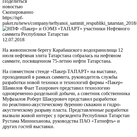
Поделиться
новостью
Скопированно
https://npf-
paker.ru/news/company/neftyanoi_sammit_respubliki_tatarstan_2018/
12.07.2018
На живописном берегу Карабашского водохранилища 12
июля нефтяная элита Татарстана собралась на нефтяном
саммите, посвященном 75-летию нефти Татарстана.
На совместном стенде «Пакер-ТАПАРТ» на выставке,
проходившей в рамках саммита, руководитель службы
разработки новой техники и технологий фирмы «Пакер»
Шамилов Фаат Тахирович представил технологию
одновременно-раздельной добычи, а советник собственника
Муфазалов Роберт Шакурович представил разработки
по реактивно-акустическому бурению скважин и гидро-
акустическому разрыву пласта. Представленные разработки
вызвали живой интерес у президента Республики Татарстан
Рустама Минниханова, руководства ПАО «Татнефть» и
других гостей выставки.