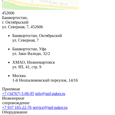
452606
Башкортостан,
г. Октябрьский
ул. Северная, 7
, 452606
Башкортостан, Октябрьский
ул. Северная, 7
Башкортостан, Уфа
ул. Заки Валиди, 32/2
ХМАО, Нижневартовск
ул. 9П, 41, стр. 9
Москва
1-й Неопалимовский переулок, 14/16
Приемная
+7 (34767) 5-06-95
info@npf-paker.ru
Инженерное
сопровождение
+7 937 165-22-76
service@npf-paker.ru
Оборудование