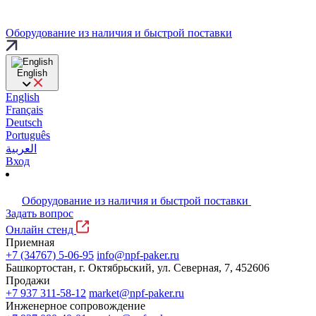
Оборудование из наличия и быстрой поставки
English
English
Français
Deutsch
Português
العربية
Вход
Оборудование из наличия и быстрой поставки
Задать вопрос
Онлайн стенд
Приемная
+7 (34767) 5-06-95
info@npf-paker.ru
Башкортостан, г. Октябрьский, ул. Северная, 7, 452606
Продажи
+7 937 311-58-12
market@npf-paker.ru
Инженерное сопровождение