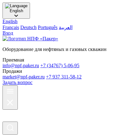
English
English
Français
Deutsch
Português
العربية
Вход
Оборудование для нефтяных и газовых скважин
Приемная
info@npf-paker.ru
+7 (34767) 5-06-95
Продажи
market@npf-paker.ru
+7 937 311-58-12
Задать вопрос