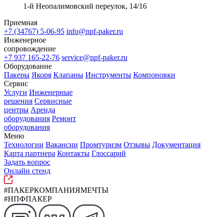
1-й Неопалимовский переулок, 14/16
Приемная
+7 (34767) 5-06-95
info@npf-paker.ru
Инженерное
сопровождение
+7 937 165-22-76
service@npf-paker.ru
Оборудование
Пакеры
Якоря
Клапаны
Инструменты
Компоновки
Сервис
Услуги
Инженерные
решения
Сервисные
центры
Аренда
оборудования
Ремонт
оборудования
Меню
Технологии
Вакансии
Промтуризм
Отзывы
Документация
Карта партнера
Контакты
Глоссарий
Задать вопрос
Онлайн стенд
#ПАКЕРКОМПАНИЯМЕЧТЫ
#НПФПАКЕР