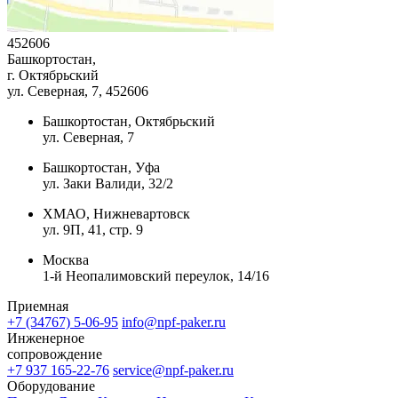
452606
Башкортостан,
г. Октябрьский
ул. Северная, 7
, 452606
Башкортостан, Октябрьский
ул. Северная, 7
Башкортостан, Уфа
ул. Заки Валиди, 32/2
ХМАО, Нижневартовск
ул. 9П, 41, стр. 9
Москва
1-й Неопалимовский переулок, 14/16
Приемная
+7 (34767) 5-06-95
info@npf-paker.ru
Инженерное
сопровождение
+7 937 165-22-76
service@npf-paker.ru
Оборудование