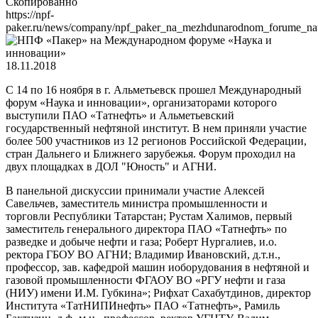
Скопированно
https://npf-
paker.ru/news/company/npf_paker_na_mezhdunarodnom_forume_nauk
18.11.2018
С 14 по 16 ноября в г. Альметьевск прошел Международный
форум «Наука и инновации», организаторами которого
выступили ПАО «Татнефть» и Альметьевский
государственный нефтяной институт. В нем приняли участие
более 500 участников из 12 регионов Российской Федерации,
стран Дальнего и Ближнего зарубежья. Форум проходил на
двух площадках в ДОЛ "Юность" и АГНИ.
В панельной дискуссии принимали участие Алексей
Савельчев, заместитель министра промышленности и
торговли Республики Татарстан; Рустам Халимов, первый
заместитель генерального директора ПАО «Татнефть» по
разведке и добыче нефти и газа; Роберт Нургалиев, и.о.
ректора ГБОУ ВО АГНИ; Владимир Ивановский, д.т.н.,
профессор, зав. кафедрой машин иоборудования в нефтяной и
газовой промышленности ФГАОУ ВО «РГУ нефти и газа
(НИУ) имени И.М. Губкина»; Рифхат Сахабутдинов, директор
Института «ТатНИПИнефть» ПАО «Татнефть», Рамиль