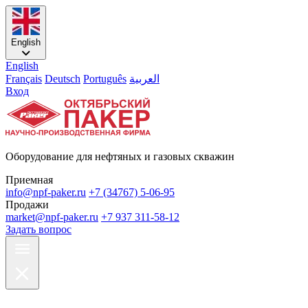
English
English
Français
Deutsch
Português
العربية
Вход
Оборудование для нефтяных и газовых скважин
Приемная
info@npf-paker.ru
+7 (34767) 5-06-95
Продажи
market@npf-paker.ru
+7 937 311-58-12
Задать вопрос