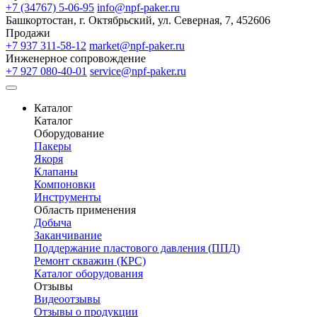
+7 (34767) 5-06-95
info@npf-paker.ru
Башкортостан, г. Октябрьский, ул. Северная, 7, 452606
Продажи
+7 937 311-58-12
market@npf-paker.ru
Инженерное сопровождение
+7 927 080-40-01
service@npf-paker.ru
Каталог
Каталог
Оборудование
Пакеры
Якоря
Клапаны
Компоновки
Инструменты
Область применения
Добыча
Заканчивание
Поддержание пластового давления (ППД)
Ремонт скважин (КРС)
Каталог оборудования
Отзывы
Видеоотзывы
Отзывы о продукции