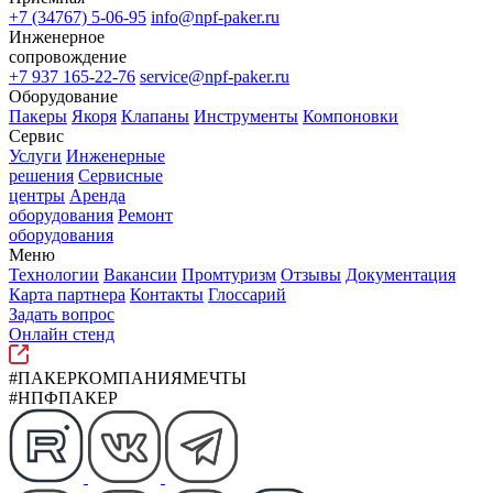
+7 (34767) 5-06-95
info@npf-paker.ru
Инженерное
сопровождение
+7 937 165-22-76
service@npf-paker.ru
Оборудование
Пакеры
Якоря
Клапаны
Инструменты
Компоновки
Сервис
Услуги
Инженерные
решения
Сервисные
центры
Аренда
оборудования
Ремонт
оборудования
Меню
Технологии
Вакансии
Промтуризм
Отзывы
Документация
Карта партнера
Контакты
Глоссарий
Задать вопрос
Онлайн стенд
#ПАКЕРКОМПАНИЯМЕЧТЫ
#НПФПАКЕР