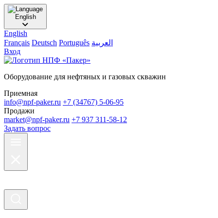
English
English
Français
Deutsch
Português
العربية
Вход
Оборудование для нефтяных и газовых скважин
Приемная
info@npf-paker.ru
+7 (34767) 5-06-95
Продажи
market@npf-paker.ru
+7 937 311-58-12
Задать вопрос