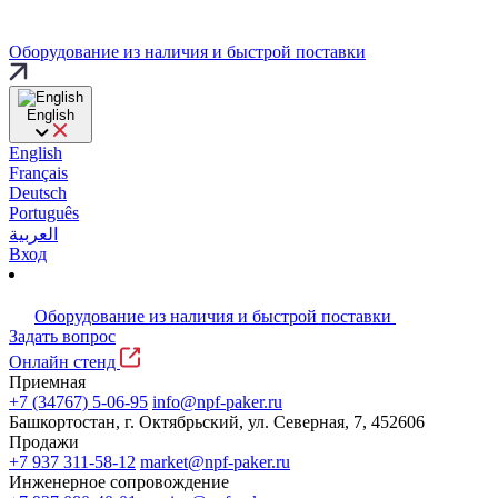
Оборудование из наличия и быстрой поставки
English
English
Français
Deutsch
Português
العربية
Вход
Оборудование из наличия и быстрой поставки
Задать вопрос
Онлайн стенд
Приемная
+7 (34767) 5-06-95
info@npf-paker.ru
Башкортостан, г. Октябрьский, ул. Северная, 7, 452606
Продажи
+7 937 311-58-12
market@npf-paker.ru
Инженерное сопровождение