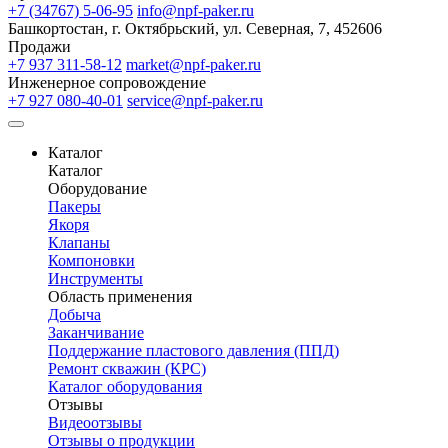
+7 (34767) 5-06-95
info@npf-paker.ru
Башкортостан, г. Октябрьский, ул. Северная, 7, 452606
Продажи
+7 937 311-58-12
market@npf-paker.ru
Инженерное сопровождение
+7 927 080-40-01
service@npf-paker.ru
Каталог
Каталог
Оборудование
Пакеры
Якоря
Клапаны
Компоновки
Инструменты
Область применения
Добыча
Заканчивание
Поддержание пластового давления (ППД)
Ремонт скважин (КРС)
Каталог оборудования
Отзывы
Видеоотзывы
Отзывы о продукции