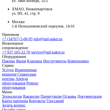
ул. Заки Валиди, 32/2
ХМАО, Нижневартовск
ул. 9П, 41, стр. 9
Москва
1-й Неопалимовский переулок, 14/16
Приемная
+7 (34767) 5-06-95
info@npf-paker.ru
Инженерное
сопровождение
+7 937 165-22-76
service@npf-paker.ru
Оборудование
Пакеры
Якоря
Клапаны
Инструменты
Компоновки
Сервис
Услуги
Инженерные
решения
Сервисные
центры
Аренда
оборудования
Ремонт
оборудования
Меню
Технологии
Вакансии
Промтуризм
Отзывы
Документация
Карта партнера
Контакты
Глоссарий
Задать вопрос
Онлайн стенд