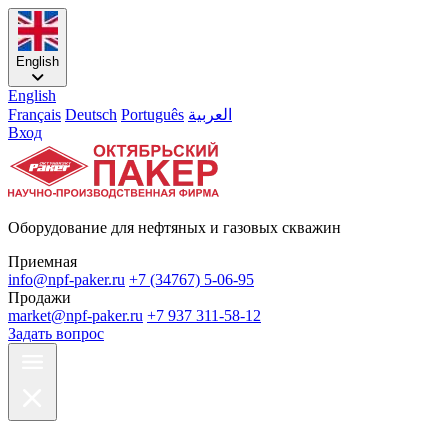
English
English
Français
Deutsch
Português
العربية
Вход
Оборудование для нефтяных и газовых скважин
Приемная
info@npf-paker.ru
+7 (34767) 5-06-95
Продажи
market@npf-paker.ru
+7 937 311-58-12
Задать вопрос