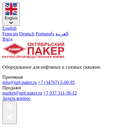
English
English
Français
Deutsch
Português
العربية
Вход
Оборудование для нефтяных и газовых скважин
Приемная
info@npf-paker.ru
+7 (34767) 5-06-95
Продажи
market@npf-paker.ru
+7 937 311-58-12
Задать вопрос