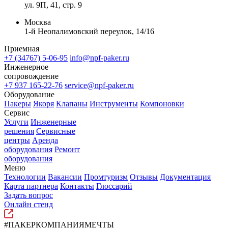
ул. 9П, 41, стр. 9
Москва
1-й Неопалимовский переулок, 14/16
Приемная
+7 (34767) 5-06-95
info@npf-paker.ru
Инженерное
сопровождение
+7 937 165-22-76
service@npf-paker.ru
Оборудование
Пакеры
Якоря
Клапаны
Инструменты
Компоновки
Сервис
Услуги
Инженерные
решения
Сервисные
центры
Аренда
оборудования
Ремонт
оборудования
Меню
Технологии
Вакансии
Промтуризм
Отзывы
Документация
Карта партнера
Контакты
Глоссарий
Задать вопрос
Онлайн стенд
#ПАКЕРКОМПАНИЯМЕЧТЫ