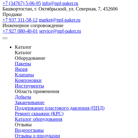
+7 (34767) 5-06-95
info@npf-paker.ru
Башкортостан, г. Октябрьский, ул. Северная, 7, 452606
Продажи
+7 937 311-58-12
market@npf-paker.ru
Инженерное сопровождение
+7 927 080-40-01
service@npf-paker.ru
Каталог
Каталог
Оборудование
Пакеры
Якоря
Клапаны
Компоновки
Инструменты
Область применения
Добыча
Заканчивание
Поддержание пластового давления (ППД)
Ремонт скважин (КРС)
Каталог оборудования
Отзывы
Видеоотзывы
Отзывы о продукции