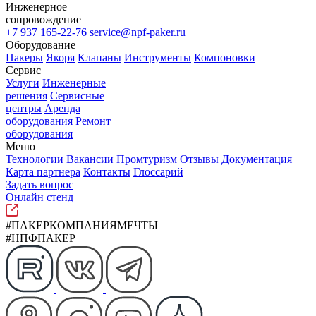
Инженерное
сопровождение
+7 937 165-22-76
service@npf-paker.ru
Оборудование
Пакеры
Якоря
Клапаны
Инструменты
Компоновки
Сервис
Услуги
Инженерные
решения
Сервисные
центры
Аренда
оборудования
Ремонт
оборудования
Меню
Технологии
Вакансии
Промтуризм
Отзывы
Документация
Карта партнера
Контакты
Глоссарий
Задать вопрос
Онлайн стенд
#ПАКЕРКОМПАНИЯМЕЧТЫ
#НПФПАКЕР