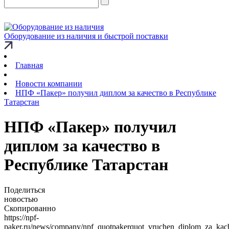
Оборудование из наличия и быстрой поставки
Главная
Новости компании
НПФ «Пакер» получил диплом за качество в Республике
Татарстан
НПФ «Пакер» получил
диплом за качество в
Республике Татарстан
Поделиться
новостью
Скопированно
https://npf-
paker.ru/news/company/npf_quotpakerquot_vruchen_diplom_za_kache