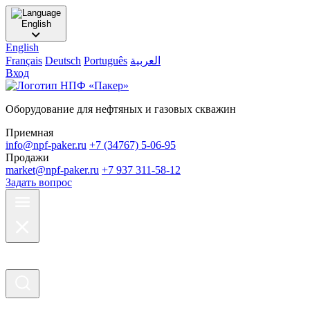
English
English
Français
Deutsch
Português
العربية
Вход
Оборудование для нефтяных и газовых скважин
Приемная
info@npf-paker.ru
+7 (34767) 5-06-95
Продажи
market@npf-paker.ru
+7 937 311-58-12
Задать вопрос