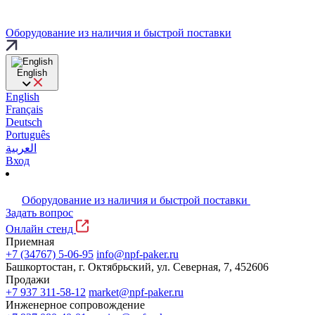
Оборудование из наличия и быстрой поставки
English
English
Français
Deutsch
Português
العربية
Вход
Оборудование из наличия и быстрой поставки
Задать вопрос
Онлайн стенд
Приемная
+7 (34767) 5-06-95
info@npf-paker.ru
Башкортостан, г. Октябрьский, ул. Северная, 7, 452606
Продажи
+7 937 311-58-12
market@npf-paker.ru
Инженерное сопровождение