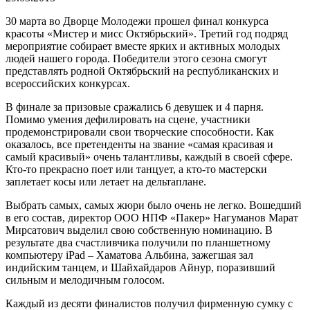
30 марта во Дворце Молодежи прошел финал конкурса
красоты «Мистер и мисс Октябрьский». Третий год подряд
мероприятие собирает вместе ярких и активных молодых
людей нашего города. Победители этого сезона смогут
представлять родной Октябрьский на республиканских и
всероссийских конкурсах.
В финале за призовые сражались 6 девушек и 4 парня.
Помимо умения дефилировать на сцене, участники
продемонстрировали свои творческие способности. Как
оказалось, все претенденты на звание «самая красивая и
самый красивый» очень талантливы, каждый в своей сфере.
Кто-то прекрасно поет или танцует, а кто-то мастерски
заплетает косы или летает на дельтаплане.
Выбрать самых, самых жюри было очень не легко. Вошедший
в его состав, директор ООО НПФ «Пакер» Нагуманов Марат
Мирсатович выделил свою собственную номинацию. В
результате два счастливчика получили по планшетному
компьютеру iPad – Хаматова Альбина, зажегшая зал
индийским танцем, и Шайхайдаров Айнур, поразивший
сильным и мелодичным голосом.
Каждый из десяти финалистов получил фирменную сумку с