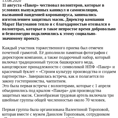
13.08.2020
11 августа «Пакер» чествовал волонтеров, которые в
условиях вынужденных каникул и самоизоляции,
вызванной пандемией коронавируса, занимались
изготовлением защитных масок. Директор компании
Марат Нагуманов тепло и с благодарностью отозвался о
волонтерах, которые в такое непростое время добровольно
и безвозмездно подключились к этому социально-
значимому проекту.
Каждый участник торжественного приема был отмечен
почетной грамотой. Её дополнили памятная фотография с
директором компании, а также подарочный набор, который
включал традиционный туесок башкирского меда,
канцелярские принадлежности с символикой НПФ «Пакер» и
красочный буклет « «Строим культуру производства и создаем
партнерства». Завершилась встреча, как и полагается по
закону гостеприимства, чаепитием.
Это была первая встреча с волонтерами, которые с 1 апреля
объединились под крылом «Пакера» для производства
защитных масок. Своеобразная трудовая артель включала три
швейные группы общей численностью около 70 человек.
Первая группа была организована Валентиной Тороповой,
которая вместе с мужем Данилом Тороповым, сотрудником