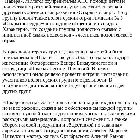
«Пакера», является соучредителем АНО помощи детям и
подросткам с расстройствами аутистического спектра и
другими особенностями развития «Открытый мир». В эту
группу вошли также волонтерский отряд гимназии № 3
«Открытое сердце» и городское общество инвалидов.
Характерно, что создание группы полностью связано с
инициативой самих подростков - участников волонтерского
отряда.
Вторая волонтерская группа, участники которой и были
приглашены в «Пакер» 11 августа, была создана благодаря
жительнице Октябрьского Венере Бикмухаметовой и
сотруднице «Пакера» Регине Шияповой. В целях
безопасности было решено провести встречи-чествования
участников волонтерских групп по отдельности. В
ближайшее дни такие встречи будут организованы и для
других групп.
«Пакер» взял на себя не только координацию их деятельности,
но и все расходы, связанные с обеспечением каждой группы
соответствующей тканью для пошива масок, а также другими
расходными материалами. Вопросами снабжения, а также
сбором готовой продукции и её доставкой по заданным
адресам занимался сотрудник компании Алексей Маргеев.
Нашелся и мастер, житель Октябрьского Алексей Рыков,