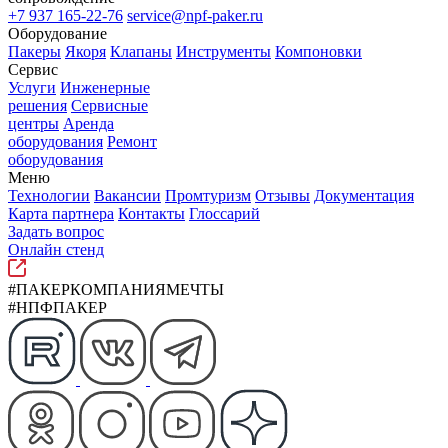
+7 937 165-22-76
service@npf-paker.ru
Оборудование
Пакеры
Якоря
Клапаны
Инструменты
Компоновки
Сервис
Услуги
Инженерные
решения
Сервисные
центры
Аренда
оборудования
Ремонт
оборудования
Меню
Технологии
Вакансии
Промтуризм
Отзывы
Документация
Карта партнера
Контакты
Глоссарий
Задать вопрос
Онлайн стенд
#ПАКЕРКОМПАНИЯМЕЧТЫ
#НПФПАКЕР