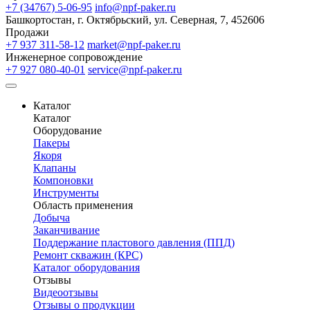
+7 (34767) 5-06-95
info@npf-paker.ru
Башкортостан, г. Октябрьский, ул. Северная, 7, 452606
Продажи
+7 937 311-58-12
market@npf-paker.ru
Инженерное сопровождение
+7 927 080-40-01
service@npf-paker.ru
Каталог
Каталог
Оборудование
Пакеры
Якоря
Клапаны
Компоновки
Инструменты
Область применения
Добыча
Заканчивание
Поддержание пластового давления (ППД)
Ремонт скважин (КРС)
Каталог оборудования
Отзывы
Видеоотзывы
Отзывы о продукции