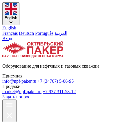
English
English
Français
Deutsch
Português
العربية
Вход
Оборудование для нефтяных и газовых скважин
Приемная
info@npf-paker.ru
+7 (34767) 5-06-95
Продажи
market@npf-paker.ru
+7 937 311-58-12
Задать вопрос