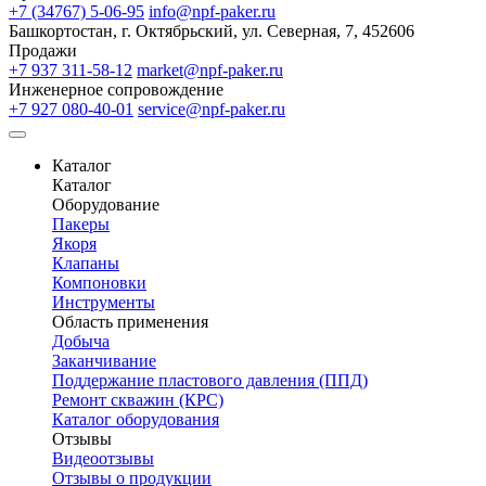
+7 (34767) 5-06-95
info@npf-paker.ru
Башкортостан, г. Октябрьский, ул. Северная, 7, 452606
Продажи
+7 937 311-58-12
market@npf-paker.ru
Инженерное сопровождение
+7 927 080-40-01
service@npf-paker.ru
Каталог
Каталог
Оборудование
Пакеры
Якоря
Клапаны
Компоновки
Инструменты
Область применения
Добыча
Заканчивание
Поддержание пластового давления (ППД)
Ремонт скважин (КРС)
Каталог оборудования
Отзывы
Видеоотзывы
Отзывы о продукции