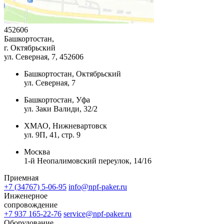
452606
Башкортостан,
г. Октябрьский
ул. Северная, 7
, 452606
Башкортостан, Октябрьский
ул. Северная, 7
Башкортостан, Уфа
ул. Заки Валиди, 32/2
ХМАО, Нижневартовск
ул. 9П, 41, стр. 9
Москва
1-й Неопалимовский переулок, 14/16
Приемная
+7 (34767) 5-06-95
info@npf-paker.ru
Инженерное
сопровождение
+7 937 165-22-76
service@npf-paker.ru
Оборудование