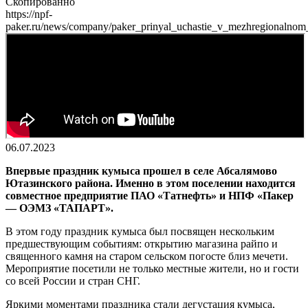
Скопированно
https://npf-
paker.ru/news/company/paker_prinyal_uchastie_v_mezhregionalno
06.07.2023
Впервые праздник кумыса прошел в селе Абсалямово
Ютазинского района. Именно в этом поселении находится
совместное предприятие ПАО «Татнефть» и НПФ «Пакер
— ОЭМЗ «ТАПАРТ».
В этом году праздник кумыса был посвящен нескольким
предшествующим событиям: открытию магазина райпо и
священного камня на старом сельском погосте близ мечети.
Мероприятие посетили не только местные жители, но и гости
со всей России и стран СНГ.
Яркими моментами праздника стали дегустация кумыса,