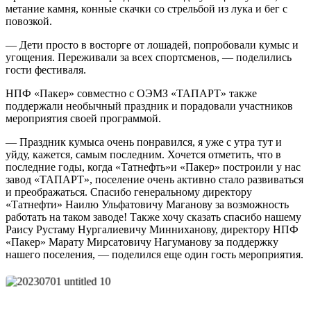
метание камня, конные скачки со стрельбой из лука и бег с
повозкой.
— Дети просто в восторге от лошадей, попробовали кумыс и
угощения. Переживали за всех спортсменов, — поделились
гости фестиваля.
НПФ «Пакер» совместно с ОЭМЗ «ТАПАРТ» также
поддержали необычный праздник и порадовали участников
мероприятия своей программой.
— Праздник кумыса очень понравился, я уже с утра тут и
уйду, кажется, самым последним. Хочется отметить, что в
последние годы, когда «Татнефть»и «Пакер» построили у нас
завод «ТАПАРТ», поселение очень активно стало развиваться
и преображаться. Спасибо генеральному директору
«Татнефти» Наилю Ульфатовичу Маганову за возможность
работать на таком заводе! Также хочу сказать спасибо нашему
Раису Рустаму Нургалиевичу Минниханову, директору НПФ
«Пакер» Марату Мирсатовичу Нагуманову за поддержку
нашего поселения, — поделился еще один гость мероприятия.