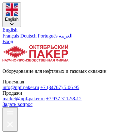
English
English
Français
Deutsch
Português
العربية
Вход
Оборудование для нефтяных и газовых скважин
Приемная
info@npf-paker.ru
+7 (34767) 5-06-95
Продажи
market@npf-paker.ru
+7 937 311-58-12
Задать вопрос