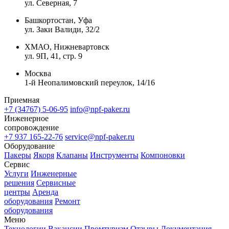
ул. Северная, 7
Башкортостан, Уфа
ул. Заки Валиди, 32/2
ХМАО, Нижневартовск
ул. 9П, 41, стр. 9
Москва
1-й Неопалимовский переулок, 14/16
Приемная
+7 (34767) 5-06-95
info@npf-paker.ru
Инженерное
сопровождение
+7 937 165-22-76
service@npf-paker.ru
Оборудование
Пакеры
Якоря
Клапаны
Инструменты
Компоновки
Сервис
Услуги
Инженерные
решения
Сервисные
центры
Аренда
оборудования
Ремонт
оборудования
Меню
Технологии
Вакансии
Промтуризм
Отзывы
Документация