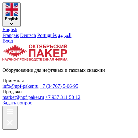
English
English
Français
Deutsch
Português
العربية
Вход
Оборудование для нефтяных и газовых скважин
Приемная
info@npf-paker.ru
+7 (34767) 5-06-95
Продажи
market@npf-paker.ru
+7 937 311-58-12
Задать вопрос