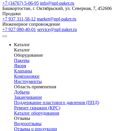
+7 (34767) 5-06-95
info@npf-paker.ru
Башкортостан, г. Октябрьский, ул. Северная, 7, 452606
Продажи
+7 937 311-58-12
market@npf-paker.ru
Инженерное сопровождение
+7 927 080-40-01
service@npf-paker.ru
Каталог
Каталог
Оборудование
Пакеры
Якоря
Клапаны
Компоновки
Инструменты
Область применения
Добыча
Заканчивание
Поддержание пластового давления (ППД)
Ремонт скважин (КРС)
Каталог оборудования
Отзывы
Видеоотзывы
Отзывы о продукции