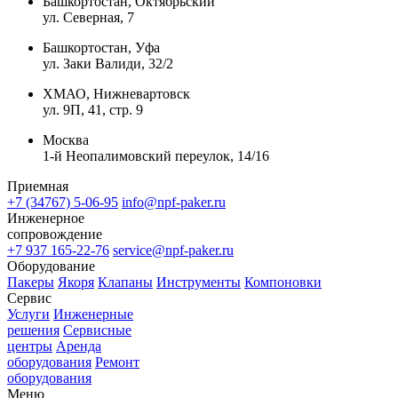
Башкортостан, Октябрьский
ул. Северная, 7
Башкортостан, Уфа
ул. Заки Валиди, 32/2
ХМАО, Нижневартовск
ул. 9П, 41, стр. 9
Москва
1-й Неопалимовский переулок, 14/16
Приемная
+7 (34767) 5-06-95
info@npf-paker.ru
Инженерное
сопровождение
+7 937 165-22-76
service@npf-paker.ru
Оборудование
Пакеры
Якоря
Клапаны
Инструменты
Компоновки
Сервис
Услуги
Инженерные
решения
Сервисные
центры
Аренда
оборудования
Ремонт
оборудования
Меню