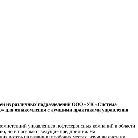
ей из различных подразделений ООО «УК «Система-
» для ознакомления с лучшими практиками управления
омпетенций управленцев нефтесервисных компаний в области
ию, но и посещают ведущие предприятия. На
я потерь на различных рабочих местах, изучили систему