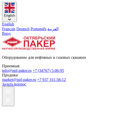
English
English
Français
Deutsch
Português
العربية
Вход
Оборудование для нефтяных и газовых скважин
Приемная
info@npf-paker.ru
+7 (34767) 5-06-95
Продажи
market@npf-paker.ru
+7 937 311-58-12
Задать вопрос