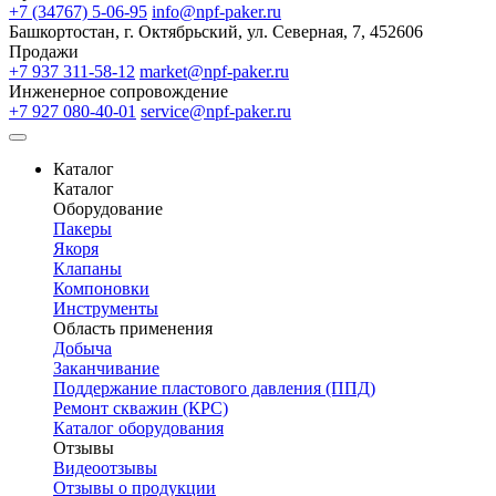
+7 (34767) 5-06-95
info@npf-paker.ru
Башкортостан, г. Октябрьский, ул. Северная, 7, 452606
Продажи
+7 937 311-58-12
market@npf-paker.ru
Инженерное сопровождение
+7 927 080-40-01
service@npf-paker.ru
Каталог
Каталог
Оборудование
Пакеры
Якоря
Клапаны
Компоновки
Инструменты
Область применения
Добыча
Заканчивание
Поддержание пластового давления (ППД)
Ремонт скважин (КРС)
Каталог оборудования
Отзывы
Видеоотзывы
Отзывы о продукции