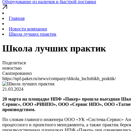
Оборудование из наличия и быстрой поставки
Главная
Новости компании
Школа лучших практик
Школа лучших практик
Поделиться
новостью
Скопированно
https://npf-paker.ru/news/company/shkola_luchshikh_praktik/
21.03.2024
20 марта на площадке НПФ «Пакер» прошла выездная Школ
Сервис», ООО «РИНПО», ООО «Сервис НПО», ООО «Татнеф
производством.
По словам главного инженера ООО «УК «Система-Сервис» Ани
процессного и проектного менеджмента, а также практик бере
производственных площадках НПФ «Пакер» они ознакомились с