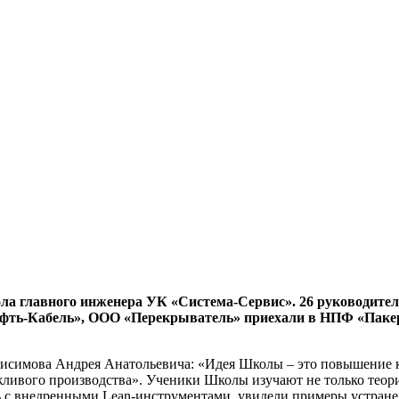
а главного инженера УК «Система-Сервис». 26 руководител
ть-Кабель», ООО «Перекрыватель» приехали в НПФ «Пакер
симова Андрея Анатольевича: «Идея Школы – это повышение к
жливого производства». Ученики Школы изучают не только теор
 внедренными Lean-инструментами, увидели примеры устранени