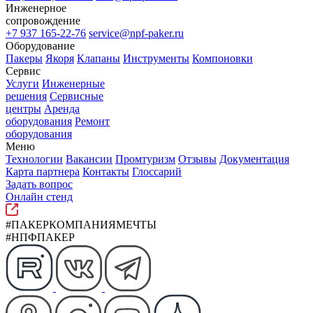
Инженерное
сопровождение
+7 937 165-22-76
service@npf-paker.ru
Оборудование
Пакеры
Якоря
Клапаны
Инструменты
Компоновки
Сервис
Услуги
Инженерные
решения
Сервисные
центры
Аренда
оборудования
Ремонт
оборудования
Меню
Технологии
Вакансии
Промтуризм
Отзывы
Документация
Карта партнера
Контакты
Глоссарий
Задать вопрос
Онлайн стенд
#ПАКЕРКОМПАНИЯМЕЧТЫ
#НПФПАКЕР