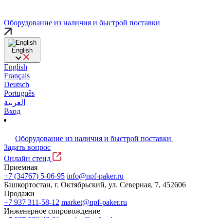
Оборудование из наличия и быстрой поставки
English
English
Français
Deutsch
Português
العربية
Вход
Оборудование из наличия и быстрой поставки
Задать вопрос
Онлайн стенд
Приемная
+7 (34767) 5-06-95
info@npf-paker.ru
Башкортостан, г. Октябрьский, ул. Северная, 7, 452606
Продажи
+7 937 311-58-12
market@npf-paker.ru
Инженерное сопровождение