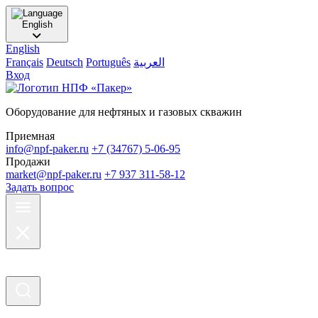
English
English
Français
Deutsch
Português
العربية
Вход
Оборудование для нефтяных и газовых скважин
Приемная
info@npf-paker.ru
+7 (34767) 5-06-95
Продажи
market@npf-paker.ru
+7 937 311-58-12
Задать вопрос