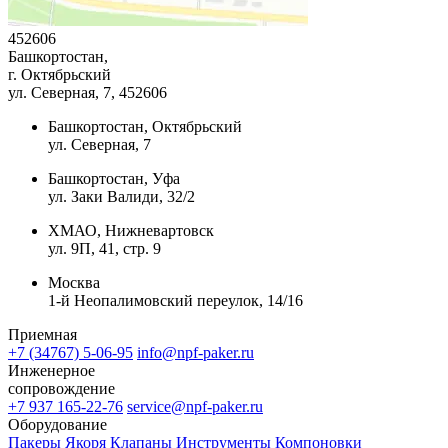
452606
Башкортостан,
г. Октябрьский
ул. Северная, 7
, 452606
Башкортостан, Октябрьский
ул. Северная, 7
Башкортостан, Уфа
ул. Заки Валиди, 32/2
ХМАО, Нижневартовск
ул. 9П, 41, стр. 9
Москва
1-й Неопалимовский переулок, 14/16
Приемная
+7 (34767) 5-06-95
info@npf-paker.ru
Инженерное
сопровождение
+7 937 165-22-76
service@npf-paker.ru
Оборудование
Пакеры
Якоря
Клапаны
Инструменты
Компоновки