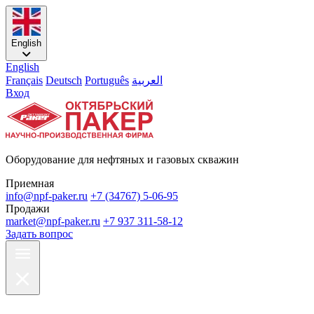
English
English
Français
Deutsch
Português
العربية
Вход
Оборудование для нефтяных и газовых скважин
Приемная
info@npf-paker.ru
+7 (34767) 5-06-95
Продажи
market@npf-paker.ru
+7 937 311-58-12
Задать вопрос