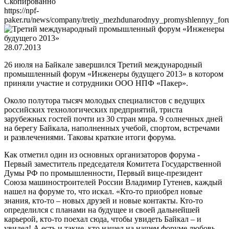
Скопированно
https://npf-
paker.ru/news/company/tretiy_mezhdunarodnyy_promyshlennyy_fo
28.07.2013
26 июля на Байкале завершился Третий международный
промышленный форум «Инженеры будущего 2013» в котором
приняли участие и сотрудники ООО НПФ «Пакер».
Около полутора тысяч молодых специалистов с ведущих
российских технологических предприятий, триста
зарубежных гостей почти из 30 стран мира. 9 солнечных дней
на берегу Байкала, наполненных учебой, спортом, встречами
и развлечениями. Таковы краткие итоги форума.
Как отметил один из основных организаторов форума -
Первый заместитель председателя Комитета Государственной
Думы РФ по промышленности, Первый вице-президент
Союза машиностроителей России Владимир Гутенев, каждый
нашел на форуме то, что искал. «Кто-то приобрел новые
знания, кто-то – новых друзей и новые контакты. Кто-то
определился с планами на будущее и своей дальнейшей
карьерой, кто-то поехал сюда, чтобы увидеть Байкал – и
увидел! А есть и такие, кто нашел на нашем форуме любовь