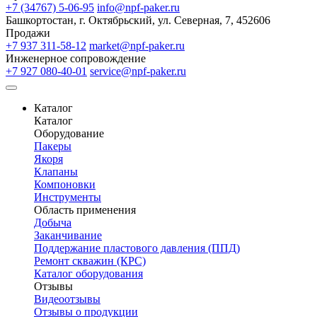
+7 (34767) 5-06-95
info@npf-paker.ru
Башкортостан, г. Октябрьский, ул. Северная, 7, 452606
Продажи
+7 937 311-58-12
market@npf-paker.ru
Инженерное сопровождение
+7 927 080-40-01
service@npf-paker.ru
Каталог
Каталог
Оборудование
Пакеры
Якоря
Клапаны
Компоновки
Инструменты
Область применения
Добыча
Заканчивание
Поддержание пластового давления (ППД)
Ремонт скважин (КРС)
Каталог оборудования
Отзывы
Видеоотзывы
Отзывы о продукции