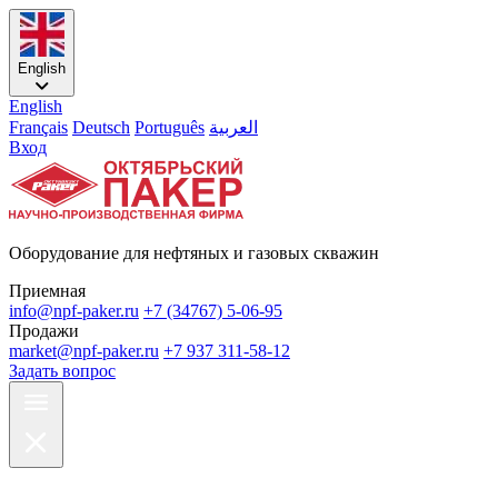
English
English
Français
Deutsch
Português
العربية
Вход
Оборудование для нефтяных и газовых скважин
Приемная
info@npf-paker.ru
+7 (34767) 5-06-95
Продажи
market@npf-paker.ru
+7 937 311-58-12
Задать вопрос