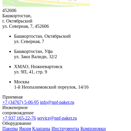
452606
Башкортостан,
г. Октябрьский
ул. Северная, 7
, 452606
Башкортостан, Октябрьский
ул. Северная, 7
Башкортостан, Уфа
ул. Заки Валиди, 32/2
ХМАО, Нижневартовск
ул. 9П, 41, стр. 9
Москва
1-й Неопалимовский переулок, 14/16
Приемная
+7 (34767) 5-06-95
info@npf-paker.ru
Инженерное
сопровождение
+7 937 165-22-76
service@npf-paker.ru
Оборудование
Пакеры
Якоря
Клапаны
Инструменты
Компоновки