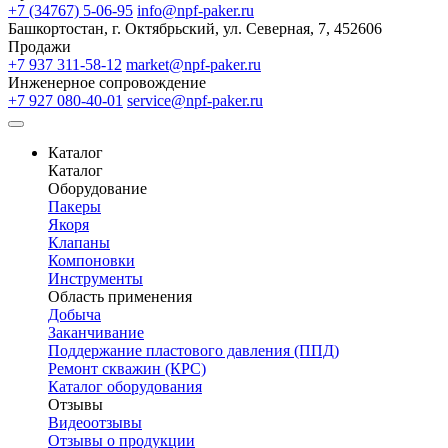
+7 (34767) 5-06-95
info@npf-paker.ru
Башкортостан, г. Октябрьский, ул. Северная, 7, 452606
Продажи
+7 937 311-58-12
market@npf-paker.ru
Инженерное сопровождение
+7 927 080-40-01
service@npf-paker.ru
Каталог
Каталог
Оборудование
Пакеры
Якоря
Клапаны
Компоновки
Инструменты
Область применения
Добыча
Заканчивание
Поддержание пластового давления (ППД)
Ремонт скважин (КРС)
Каталог оборудования
Отзывы
Видеоотзывы
Отзывы о продукции