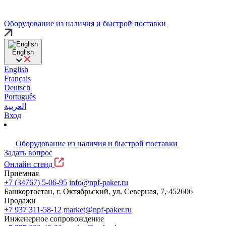
Оборудование из наличия и быстрой поставки
English
English
Français
Deutsch
Português
العربية
Вход
Оборудование из наличия и быстрой поставки
Задать вопрос
Онлайн стенд
Приемная
+7 (34767) 5-06-95
info@npf-paker.ru
Башкортостан, г. Октябрьский, ул. Северная, 7, 452606
Продажи
+7 937 311-58-12
market@npf-paker.ru
Инженерное сопровождение