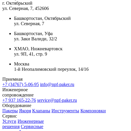
г. Октябрьский
ул. Северная, 7
, 452606
Башкортостан, Октябрьский
ул. Северная, 7
Башкортостан, Уфа
ул. Заки Валиди, 32/2
ХМАО, Нижневартовск
ул. 9П, 41, стр. 9
Москва
1-й Неопалимовский переулок, 14/16
Приемная
+7 (34767) 5-06-95
info@npf-paker.ru
Инженерное
сопровождение
+7 937 165-22-76
service@npf-paker.ru
Оборудование
Пакеры
Якоря
Клапаны
Инструменты
Компоновки
Сервис
Услуги
Инженерные
решения
Сервисные