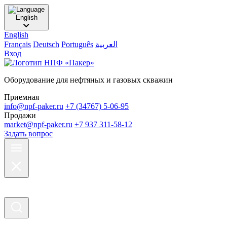
English
English
Français
Deutsch
Português
العربية
Вход
Оборудование для нефтяных и газовых скважин
Приемная
info@npf-paker.ru
+7 (34767) 5-06-95
Продажи
market@npf-paker.ru
+7 937 311-58-12
Задать вопрос