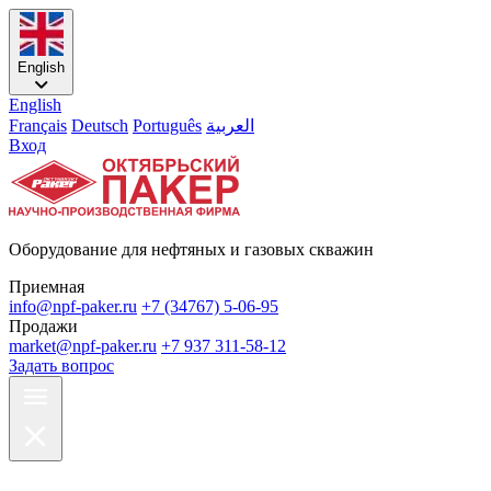
English
English
Français
Deutsch
Português
العربية
Вход
Оборудование для нефтяных и газовых скважин
Приемная
info@npf-paker.ru
+7 (34767) 5-06-95
Продажи
market@npf-paker.ru
+7 937 311-58-12
Задать вопрос