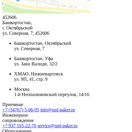
452606
Башкортостан,
г. Октябрьский
ул. Северная, 7
, 452606
Башкортостан, Октябрьский
ул. Северная, 7
Башкортостан, Уфа
ул. Заки Валиди, 32/2
ХМАО, Нижневартовск
ул. 9П, 41, стр. 9
Москва
1-й Неопалимовский переулок, 14/16
Приемная
+7 (34767) 5-06-95
info@npf-paker.ru
Инженерное
сопровождение
+7 937 165-22-76
service@npf-paker.ru
Оборудование