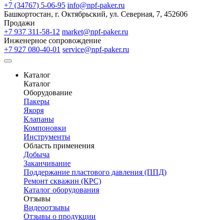
+7 (34767) 5-06-95
info@npf-paker.ru
Башкортостан, г. Октябрьский, ул. Северная, 7, 452606
Продажи
+7 937 311-58-12
market@npf-paker.ru
Инженерное сопровождение
+7 927 080-40-01
service@npf-paker.ru
Каталог
Каталог
Оборудование
Пакеры
Якоря
Клапаны
Компоновки
Инструменты
Область применения
Добыча
Заканчивание
Поддержание пластового давления (ППД)
Ремонт скважин (КРС)
Каталог оборудования
Отзывы
Видеоотзывы
Отзывы о продукции