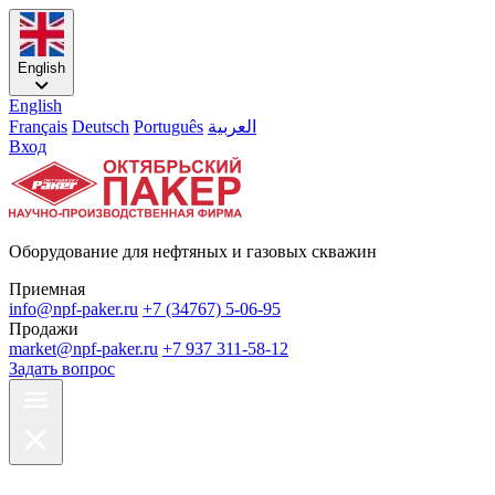
English
English
Français
Deutsch
Português
العربية
Вход
Оборудование для нефтяных и газовых скважин
Приемная
info@npf-paker.ru
+7 (34767) 5-06-95
Продажи
market@npf-paker.ru
+7 937 311-58-12
Задать вопрос