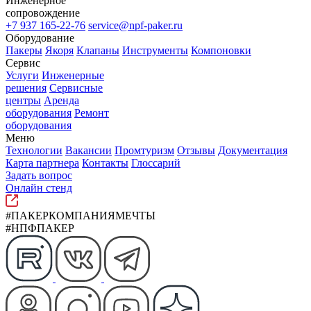
Инженерное
сопровождение
+7 937 165-22-76
service@npf-paker.ru
Оборудование
Пакеры
Якоря
Клапаны
Инструменты
Компоновки
Сервис
Услуги
Инженерные
решения
Сервисные
центры
Аренда
оборудования
Ремонт
оборудования
Меню
Технологии
Вакансии
Промтуризм
Отзывы
Документация
Карта партнера
Контакты
Глоссарий
Задать вопрос
Онлайн стенд
#ПАКЕРКОМПАНИЯМЕЧТЫ
#НПФПАКЕР