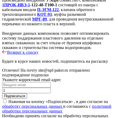
произведено внедрение
УЭЦН
совместно с компоновкой
1ПРОК-ИВЭ-1
-122-48-Т100-1
состоящей из пакера с
кабельным вводом
П-ЭГМ-122
, клапана обратного
трехпозиционного
КОТ-93
, муфты разъемной
гидравлической
МРГ-89
, для проведения внутрискважинной
перекачки из нижнего пласта в верхний.
Внедрение данных компоновок позволяет оптимизировать
систему поддержания пластового давления на отдельно
взятых скважинах за счет отказа от бурения шурфовых
скважин и строительства системы водопроводов.
Возврат к списку
Будьте в курсе наших новостей, подпишитесь на рассылку
Отлично!
На почту
site@npf-paker.ru
отправлено
подтверждение подписки
Укажите корректный email адрес
Нажимая на кнопку «Подписаться» , я даю согласие на
обработку персональных данных
и соглашаюсь c
политикой
обработки персональных данных
Необходимо принять согласие на обработку персональных