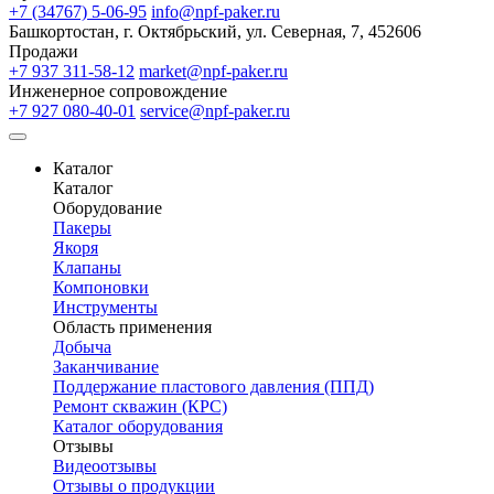
+7 (34767) 5-06-95
info@npf-paker.ru
Башкортостан, г. Октябрьский, ул. Северная, 7, 452606
Продажи
+7 937 311-58-12
market@npf-paker.ru
Инженерное сопровождение
+7 927 080-40-01
service@npf-paker.ru
Каталог
Каталог
Оборудование
Пакеры
Якоря
Клапаны
Компоновки
Инструменты
Область применения
Добыча
Заканчивание
Поддержание пластового давления (ППД)
Ремонт скважин (КРС)
Каталог оборудования
Отзывы
Видеоотзывы
Отзывы о продукции