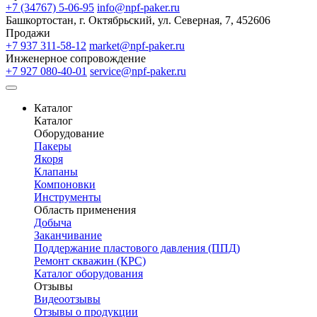
+7 (34767) 5-06-95
info@npf-paker.ru
Башкортостан, г. Октябрьский, ул. Северная, 7, 452606
Продажи
+7 937 311-58-12
market@npf-paker.ru
Инженерное сопровождение
+7 927 080-40-01
service@npf-paker.ru
Каталог
Каталог
Оборудование
Пакеры
Якоря
Клапаны
Компоновки
Инструменты
Область применения
Добыча
Заканчивание
Поддержание пластового давления (ППД)
Ремонт скважин (КРС)
Каталог оборудования
Отзывы
Видеоотзывы
Отзывы о продукции