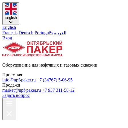
English
English
Français
Deutsch
Português
العربية
Вход
Оборудование для нефтяных и газовых скважин
Приемная
info@npf-paker.ru
+7 (34767) 5-06-95
Продажи
market@npf-paker.ru
+7 937 311-58-12
Задать вопрос