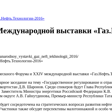
.Нефть.Технологии-2016»
еждународной выставки «Газ.
dunarodnoy_vystavki_gaz_neft_tekhnologii_2016/
ическиого Форума и XXIV международной выставки «Газ.Нефть.
нарное заседание на тему «Государственное регулирование и от
ортостан Д.В. Шаронов. Среди спикеров будут Глава Республик
 Заместитель Министра энергетики Российской Федерации К.В.
 округе А.В. Гайнутдинова, Премьер-министр Республики Тата
будет сосредоточена на стратегических вопросах развития неф
Участники также обсудят перспективы малотоннажной и особо ч