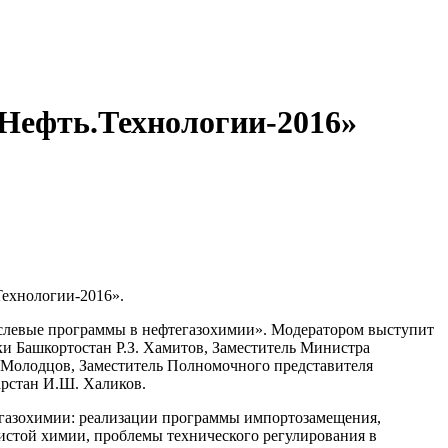
Нефть.Технологии-2016»
Технологии-2016».
раслевые программы в нефтегазохимии». Модератором выступит
и Башкортостан Р.З. Хамитов, Заместитель Министра
 Молодцов, Заместитель Полномочного представителя
рстан И.Ш. Халиков.
тегазохимии: реализации программы импортозамещения,
истой химии, проблемы технического регулирования в