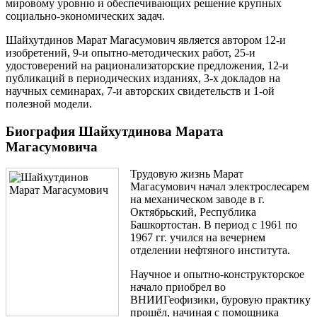
мировому уровню и обеспечивающих решение крупных
социально-экономических задач.
Шайхутдинов Марат Магасумович является автором 12-и
изобретений, 9-и опытно-методических работ, 25-и
удостоверений на рационализаторские предложения, 12-и
публикаций в периодических изданиях, 3-х докладов на
научных семинарах, 7-и авторских свидетельств и 1-ой
полезной модели.
Биография Шайхутдинова Марата
Магасумовича
Трудовую жизнь Марат
Магасумович начал электрослесарем
на механическом заводе в г.
Октябрьский, Республика
Башкортостан. В период с 1961 по
1967 гг. учился на вечернем
отделении нефтяного института.
Научное и опытно-конструкторское
начало приобрел во
ВНИИГеофизики, буровую практику
прошёл, начиная с помощника