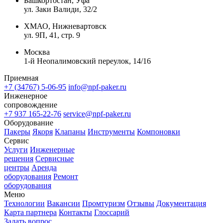
Башкортостан, Уфа
ул. Заки Валиди, 32/2
ХМАО, Нижневартовск
ул. 9П, 41, стр. 9
Москва
1-й Неопалимовский переулок, 14/16
Приемная
+7 (34767) 5-06-95
info@npf-paker.ru
Инженерное
сопровождение
+7 937 165-22-76
service@npf-paker.ru
Оборудование
Пакеры
Якоря
Клапаны
Инструменты
Компоновки
Сервис
Услуги
Инженерные
решения
Сервисные
центры
Аренда
оборудования
Ремонт
оборудования
Меню
Технологии
Вакансии
Промтуризм
Отзывы
Документация
Карта партнера
Контакты
Глоссарий
Задать вопрос