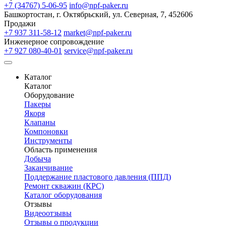
+7 (34767) 5-06-95
info@npf-paker.ru
Башкортостан, г. Октябрьский, ул. Северная, 7, 452606
Продажи
+7 937 311-58-12
market@npf-paker.ru
Инженерное сопровождение
+7 927 080-40-01
service@npf-paker.ru
Каталог
Каталог
Оборудование
Пакеры
Якоря
Клапаны
Компоновки
Инструменты
Область применения
Добыча
Заканчивание
Поддержание пластового давления (ППД)
Ремонт скважин (КРС)
Каталог оборудования
Отзывы
Видеоотзывы
Отзывы о продукции