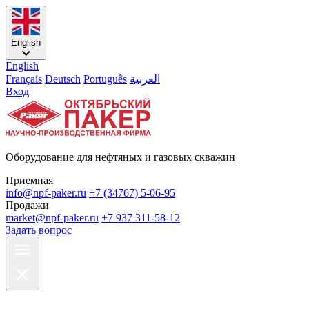
English
English
Français
Deutsch
Português
العربية
Вход
Оборудование для нефтяных и газовых скважин
Приемная
info@npf-paker.ru
+7 (34767) 5-06-95
Продажи
market@npf-paker.ru
+7 937 311-58-12
Задать вопрос