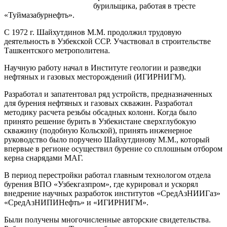
бурильщика, работая в тресте
«Туймазабурнефть».
С 1972 г. Шайхутдинов М.М. продолжил трудовую
деятельность в Узбекской ССР. Участвовал в строительстве
Ташкентского метрополитена.
Научную работу начал в Институте геологии и разведки
нефтяных и газовых месторождений (ИГИРНИГМ).
Разработал и запатентовал ряд устройств, предназначенных
для бурения нефтяных и газовых скважин. Разработал
методику расчета резьбы обсадных колонн. Когда было
принято решение бурить в Узбекистане сверхглубокую
скважину (подобную Кольской), принять инженерное
руководство было поручено Шайхутдинову М.М., который
впервые в регионе осуществил бурение со сплошным отбором
керна снарядами МАГ.
В период перестройки работал главным технологом отдела
бурения ВПО «Узбекгазпром», где курировал и ускорял
внедрение научных разработок институтов «СредАзНИИГаз»
«СредАзНИПИНефть» и «ИГИРНИГМ».
Были получены многочисленные авторские свидетельства.